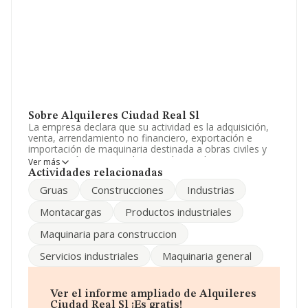
Sobre Alquileres Ciudad Real Sl
La empresa declara que su actividad es la adquisición,
venta, arrendamiento no financiero, exportación e
importación de maquinaria destinada a obras civiles y
construcción en general, con inclusion de montacargas
Ver más
para obras e industriales, así como gruas torr. La
Actividades relacionadas
sociedad está inscrita en el Registro Mercantil como
Gruas
Construcciones
Industrias
Sociedad Limitada. Tiene CNAE: 7711 - 'Alquiler de
automóviles y vehículos de motor ligeros'. La sociedad
Montacargas
Productos industriales
no tiene actividad en mercados exteriores.
Maquinaria para construccion
No ha habido variación en cuanto al número de
empleados con respecto al 2024 y teniendo en cuenta
Servicios industriales
Maquinaria general
la información disponible en INFORMA, ha dispuesto de
un número de empleados por debajo de la media de
sector.
Ver el informe ampliado de Alquileres
Acerca de la información en los distintos rankings: en
Ciudad Real Sl ¡Es gratis!