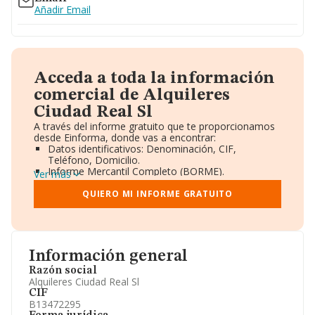
Añadir Email
Acceda a toda la información
comercial de Alquileres
Ciudad Real Sl
A través del informe gratuito que te proporcionamos
desde Einforma, donde vas a encontrar:
Datos identificativos: Denominación, CIF,
Teléfono, Domicilio.
Informe Mercantil Completo (BORME).
Ver más
Gráficos de Evolución Ventas y Empleados.
Consejo de Administración y Administradores.
QUIERO MI INFORME GRATUITO
Directivos y Ejecutivos.
Accionistas.
Participaciones y Vinculaciones en otras empresas.
Artículos de prensa publicados sobre la empresa.
Información oficial y registral complementaria.
Información general
Razón social
Alquileres Ciudad Real Sl
CIF
B13472295