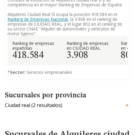
competencia en el mayor Ranking de Empresas de España
Alquileres Ciudad Real Sl ocupa la posición 418.584 en el
Ranking de Empresas Nacional
, la 3.908 en el ranking de
empresas de CIUDAD REAL, y el lugar 802 en el ranking de
su sector CNAE "Alquiler de automóviles y vehículos de
motor ligeros".
Ranking de empresas
Ranking de empresas
Rankin
españolas
en CIUDAD REAL
en el 
418.584
3.908
80
*
Sector:
Servicios empresariales
Sucursales por provincia
Ciudad real (2 resultados)
Sucursales de Alquileres ciudad