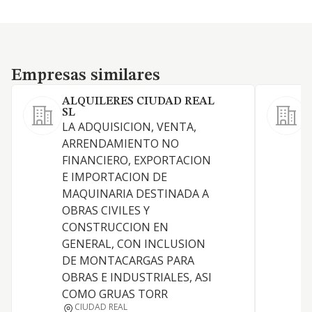
Empresas similares
Empresas similares
ALQUILERES CIUDAD REAL
SL
L
LA ADQUISICION, VENTA,
e
ARRENDAMIENTO NO
a
FINANCIERO, EXPORTACION
a
E IMPORTACION DE
d
MAQUINARIA DESTINADA A
c
OBRAS CIVILES Y
a
CONSTRUCCION EN
A
GENERAL, CON INCLUSION
A
DE MONTACARGAS PARA
v
OBRAS E INDUSTRIALES, ASI
O
COMO GRUAS TORR
O
CIUDAD REAL