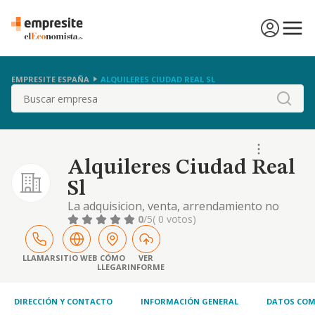
EMPRESITE ESPAÑA
ALQUILERES CIUDAD REAL SL
Buscar
Alquileres Ciudad Real
Sl
La adquisicion, venta, arrendamiento no
financiero, exportacion e importacion de
0
/5
( 0 votos)
maquinaria destinada a obras civiles y
construccion en general, con inclusion de
montacargas para obras e industriales, asi
LLAMAR
SITIO WEB
CÓMO
VER
LLEGAR
INFORME
como gruas torr
DIRECCIÓN Y CONTACTO
INFORMACIÓN GENERAL
DATOS COM