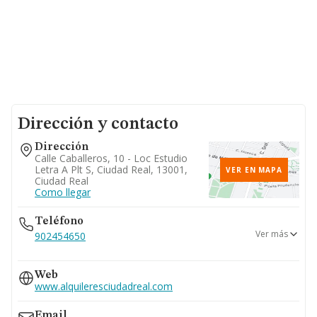
Dirección y contacto
Dirección
Calle Caballeros, 10 - Loc Estudio
Letra A Plt S, Ciudad Real, 13001,
VER EN MAPA
Ciudad Real
Como llegar
Teléfono
Ver más
902454650
646...
Web
Ver teléfono 646...
www.alquileresciudadreal.com
Email