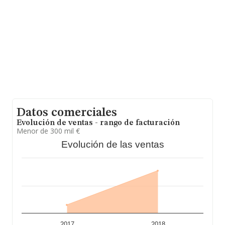
facturación alcanza la cifra de 2.969 millones de euros y
el promedio de la facturación de ventas entre todas las
compañías asciende a los 560 mil euros. Teniendo en
cuenta la información sobre Castellón, en la base de
datos de INFORMA aparecen 73 empresas, cuyas
ventas en 2018 han alcanzado los 21 millones de euros.
Con el fin de ampliar la información relativa a las
compañías, la media de antigüedad desde la
constitución es de 18 años. La media de empleados es
de 3.
Datos comerciales
Evolución de ventas - rango de facturación
Menor de 300 mil €
Evolución de las ventas
2017
2018