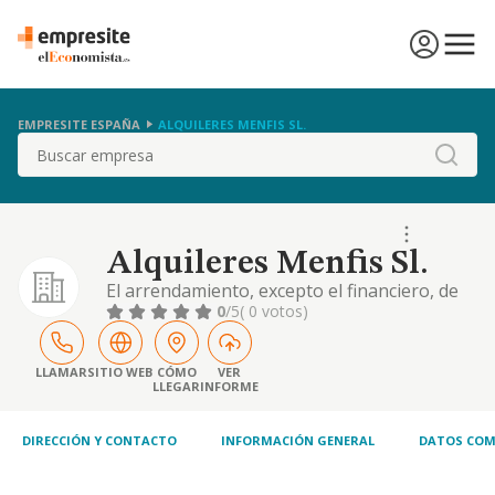
EMPRESITE ESPAÑA
ALQUILERES MENFIS SL.
Buscar
Alquileres Menfis Sl.
El arrendamiento, excepto el financiero, de
todo tipo de bienes muebles
0
/5
( 0 votos)
LLAMAR
SITIO WEB
CÓMO
VER
LLEGAR
INFORME
DIRECCIÓN Y CONTACTO
INFORMACIÓN GENERAL
DATOS COM