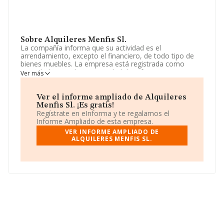
Sobre Alquileres Menfis Sl.
La compañía informa que su actividad es el
arrendamiento, excepto el financiero, de todo tipo de
bienes muebles. La empresa está registrada como
Sociedad Limitada. La actividad de referencia CNAE
Ver más
corresponde a 'Alquiler de otra maquinaria, equipos y
bienes tangibles n.c.o.p.', cuyo Código es 7739. La
compañía no tiene actividad en mercados exteriores.
Ver el informe ampliado de Alquileres
Menfis Sl. ¡Es gratis!
Ha contado con el mismo número de profesionales y
Regístrate en eInforma y te regalamos el
atendiendo a los datos disponibles en INFORMA, el
Informe Ampliado de esta empresa.
número de empleados de la compañía ha estado por
VER INFORME AMPLIADO DE
debajo de la media de sector.
ALQUILERES MENFIS SL.
Para ponerse en contacto con sus oficinas, la empresa
facilita el número de teléfono 964061336.
La compañía
Alquileres Menfis S.L
, con CIF
B12903209, está situada en Calle San Juan núm. 19,
(12006), en el municipio de Castello Plana, Castellón,
Comunidad Valenciana.
En relación con el sector y disponiendo de los datos de
hasta 5.297 empresas, en el ámbito nacional la