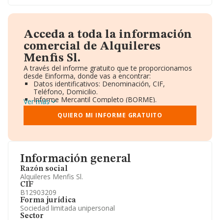
Acceda a toda la información
comercial de Alquileres
Menfis Sl.
A través del informe gratuito que te proporcionamos
desde Einforma, donde vas a encontrar:
Datos identificativos: Denominación, CIF,
Teléfono, Domicilio.
Informe Mercantil Completo (BORME).
Ver más
Gráficos de Evolución Ventas y Empleados.
Consejo de Administración y Administradores.
QUIERO MI INFORME GRATUITO
Directivos y Ejecutivos.
Accionistas.
Participaciones y Vinculaciones en otras empresas.
Artículos de prensa publicados sobre la empresa.
Información oficial y registral complementaria.
Información general
Razón social
Alquileres Menfis Sl.
CIF
B12903209
Forma jurídica
Sociedad limitada unipersonal
Sector