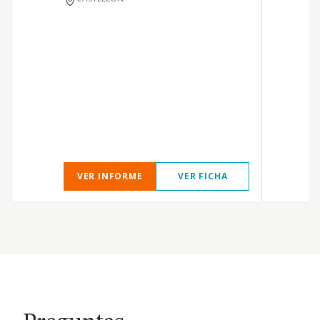
S
VER INFORME
VER FICHA