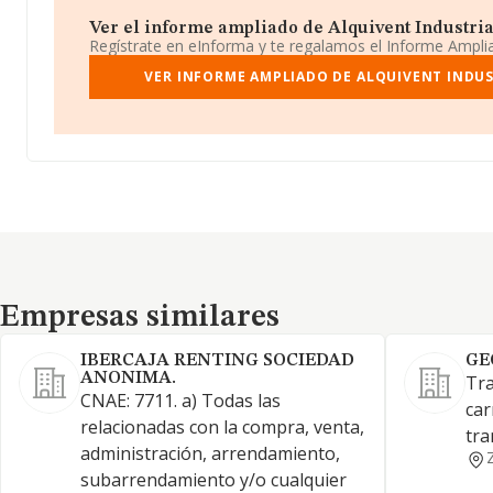
Ver el informe ampliado de Alquivent Industrial
Regístrate en eInforma y te regalamos el Informe Ampl
VER INFORME AMPLIADO DE ALQUIVENT INDUS
Empresas similares
Empresas similares
IBERCAJA RENTING SOCIEDAD
GE
ANONIMA.
Tra
CNAE: 7711. a) Todas las
car
relacionadas con la compra, venta,
tra
administración, arrendamiento,
subarrendamiento y/o cualquier