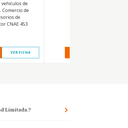
vehículos de
. Comercio de
esorios de
tor CNAE 453
VER FICHA
VER INFORME
VER FIC
ad Limitada.?