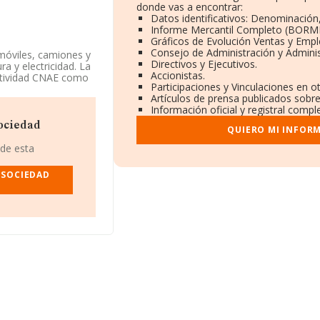
donde vas a encontrar:
Datos identificativos: Denominación,
Informe Mercantil Completo (BORME
Gráficos de Evolución Ventas y Emp
Consejo de Administración y Adminis
móviles, camiones y
Directivos y Ejecutivos.
a y electricidad. La
Accionistas.
actividad CNAE como
Participaciones y Vinculaciones en o
711. La empresa no
Artículos de prensa publicados sobr
Información oficial y registral compl
iendo en cuenta la
Sociedad
QUIERO MI INFOR
o de empleados por
 de esta
76792 y la dirección
 SOCIEDAD
, NIF B99358657, se
 municipio de
5 compañías, en el
 de euros y se
odas las compañías.
 de datos INFORMA
e euros.
güedad desde la