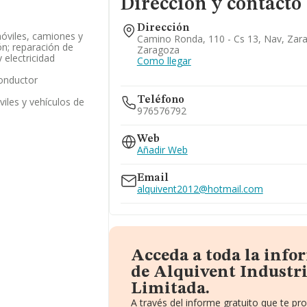
Dirección y contacto
Dirección
óviles, camiones y
Camino Ronda, 110 - Cs 13, Nav, Zar
n; reparación de
Zaragoza
 electricidad
Como llegar
conductor
Teléfono
viles y vehículos de
976576792
Web
Añadir Web
Email
alquivent2012@hotmail.com
Acceda a toda la info
de Alquivent Industri
Limitada.
A través del informe gratuito que te p