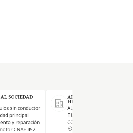
BAL SOCIEDAD
ALQUILER DE AUTOMOVIL
HISPANIA SL
culos sin conductor
ALQUILER DE VEHICULOS DE
idad principal
TURISMO E INDUSTRIALES S
ento y reparación
CONDUCTOR.
ZARAGOZA
 motor CNAE 452.