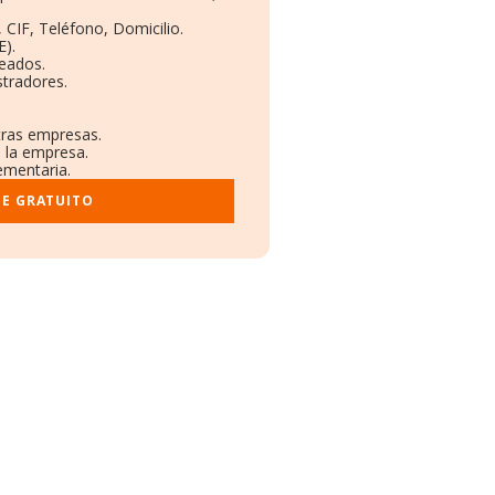
 CIF, Teléfono, Domicilio.
).
leados.
tradores.
tras empresas.
e la empresa.
ementaria.
ME GRATUITO