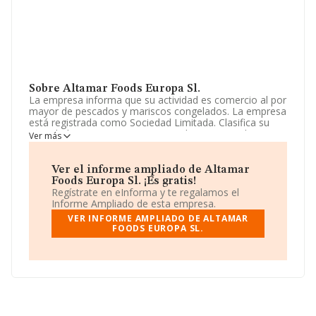
Sobre Altamar Foods Europa Sl.
La empresa informa que su actividad es comercio al por
mayor de pescados y mariscos congelados. La empresa
está registrada como Sociedad Limitada. Clasifica su
actividad CNAE como 'Comercio al por mayor de carne
Ver más
y productos cárnicos', código 4632. La compañía realiza
actividad internacional tanto de importación como
exportación.
Ver el informe ampliado de Altamar
Foods Europa Sl. ¡Es gratis!
De acuerdo con la Recomendación 2003/361/CE de la
Regístrate en eInforma y te regalamos el
Comisión, de 6 de mayo de 2003, sobre la definición de
Informe Ampliado de esta empresa.
microempresas, pequeñas y medianas empresas, la
VER INFORME AMPLIADO DE ALTAMAR
compañía reúne los requisitos de una empresa
FOODS EUROPA SL.
pequeña. El número de empleados se ha incrementado
un 25% y teniendo en cuenta la información disponible
en INFORMA, ha dispuesto de un número de
empleados por encima de la media de sector.
El correo electrónico es
maolivares@altarmarfoods.com
. Para saber más
puedes acceder a su página web en este enlace