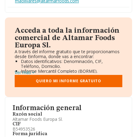
maolivares@altarmarfoods.com
Acceda a toda la información
comercial de Altamar Foods
Europa Sl.
A través del informe gratuito que te proporcionamos
desde Einforma, donde vas a encontrar:
Datos identificativos: Denominación, CIF,
Teléfono, Domicilio.
Informe Mercantil Completo (BORME).
Ver más
Gráficos de Evolución Ventas y Empleados.
Consejo de Administración y Administradores.
QUIERO MI INFORME GRATUITO
Directivos y Ejecutivos.
Accionistas.
Participaciones y Vinculaciones en otras empresas.
Artículos de prensa publicados sobre la empresa.
Información oficial y registral complementaria.
Información general
Razón social
Altamar Foods Europa Sl.
CIF
B54953526
Forma jurídica