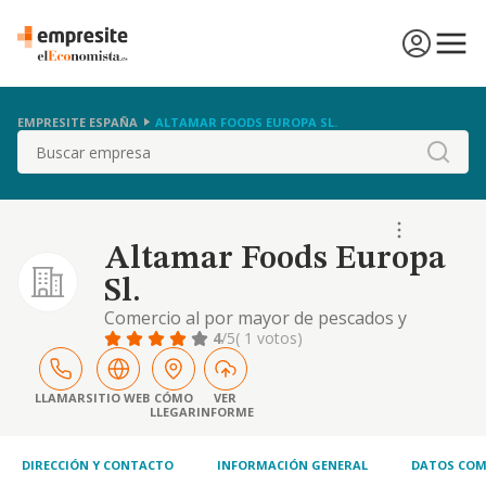
EMPRESITE ESPAÑA
ALTAMAR FOODS EUROPA SL.
Buscar
Altamar Foods Europa
Sl.
Comercio al por mayor de pescados y
mariscos congelados.
4
/5
( 1 votos)
LLAMAR
SITIO WEB
CÓMO
VER
LLEGAR
INFORME
DIRECCIÓN Y CONTACTO
INFORMACIÓN GENERAL
DATOS COM