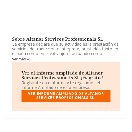
Sobre Altanor Services Professionals Sl.
La empresa declara que su actividad es la prestación de
servicios de traduccion o interprete, prestados tanto en
españa como en el extranjero, actuando como
mediador entre varias personas, sociedades o
Ver más
organismos, tanto publicos como privados. La empresa
es una Sociedad Limitada. Su CNAE corresponde a 7430
con código 'Actividades de traducción e interpretación'.
Ver el informe ampliado de Altanor
La compañía realiza actividad internacional tanto de
Services Professionals Sl. ¡Es gratis!
importación como exportación.
Regístrate en eInforma y te regalamos el
Informe Ampliado de esta empresa.
La sociedad española
Altanor Services Professionals
VER INFORME AMPLIADO DE ALTANOR
S.L
, NIF B66665837, tiene su domicilio social
SERVICES PROFESSIONALS SL.
establecido en Calle Nord núm. 82 P. 2 Pta. 1, (08950),
Esplugues De Llobregat, en Barcelona, Cataluña.
En relación con el sector y disponiendo de los datos de
hasta 2.137 empresas, en el ámbito nacional la
facturación alcanza la cifra de 391 millones de euros y
se calcula un promedio de facturación de 183 mil euros