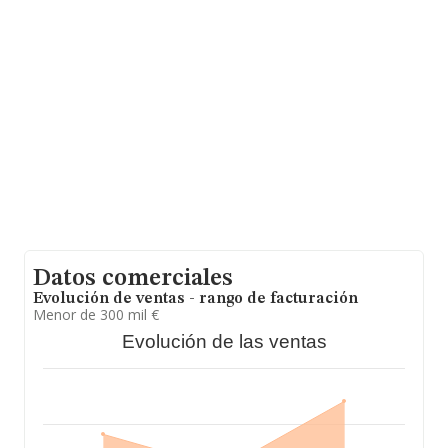
entre todas las compañías. Finalmente, para completar
los datos de sector, en 2021, la antigüedad desde la
constitución es de 17 años. Los empleados de media
son 3.
Datos comerciales
Evolución de ventas - rango de facturación
Menor de 300 mil €
Evolución de las ventas