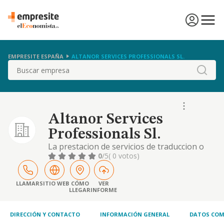
EMPRESITE ESPAÑA
ALTANOR SERVICES PROFESSIONALS SL.
Buscar
Altanor Services
Professionals Sl.
La prestacion de servicios de traduccion o
interprete, prestados tanto en españa como
0
/5
( 0 votos)
en el extranjero, actuando como mediador
entre varias personas, sociedades o
organismos, tanto publicos como privados
LLAMAR
SITIO WEB
CÓMO
VER
LLEGAR
INFORME
DIRECCIÓN Y CONTACTO
INFORMACIÓN GENERAL
DATOS COM