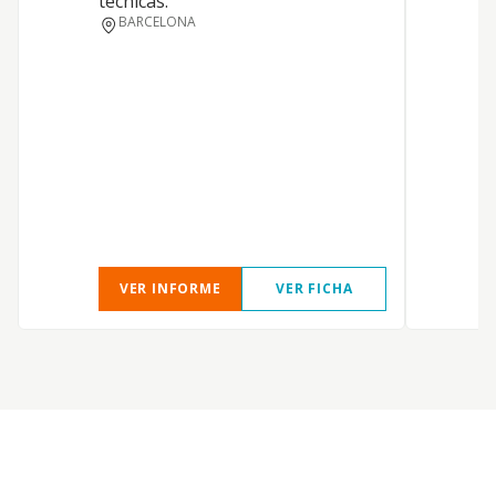
técnicas.
BARCELONA
S
VER INFORME
VER FICHA