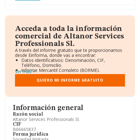
Acceda a toda la información
comercial de Altanor Services
Professionals Sl.
A través del informe gratuito que te proporcionamos
desde Einforma, donde vas a encontrar:
Datos identificativos: Denominación, CIF,
Teléfono, Domicilio.
Informe Mercantil Completo (BORME).
Ver más
Gráficos de Evolución Ventas y Empleados.
Consejo de Administración y Administradores.
QUIERO MI INFORME GRATUITO
Directivos y Ejecutivos.
Accionistas.
Participaciones y Vinculaciones en otras empresas.
Artículos de prensa publicados sobre la empresa.
Información oficial y registral complementaria.
Información general
Razón social
Altanor Services Professionals Sl.
CIF
B66665837
Forma jurídica
Sociedad limitada