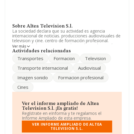
Sobre Altea Television S.l.
La sociedad declara que su actividad es agencia
internacional de noticias. producciones audiovisuales de
television y cine. centro de formación profesional.
transporte electromagnetico de senales audiovisuales.
Ver más
importación, exportación,, compra, venta y distri. La
Actividades relacionadas
sociedad está inscrita en el Registro Mercantil como
Transportes
Formacion
Television
Sociedad Limitada. Su actividad CNAE es 'Actividades de
programación y emisión de televisión' con código 6020.
Transporte internacional
Audiovisual
La empresa no tiene actividad en mercados exteriores.
Imagen sonido
Formacion profesional
La sociedad española
Altea Television S.L
, CIF
B53525143, está situada en Avenida L'alt Rei En Jaume I
Cines
núm. 38 1, (03590), Altea, provincia de Alicante,
Comunidad Valenciana.
Con los datos a disposición de INFORMA sobre 1.420
Ver el informe ampliado de Altea
empresas pertenecientes al sector, a nivel nacional la
Television S.l. ¡Es gratis!
facturación asciende a 4.979 millones de euros y se
Regístrate en eInforma y te regalamos el
calcula un promedio de facturación de 3 millones de
Informe Ampliado de esta empresa.
euros entre todas las compañías. Con el fin de ampliar
VER INFORME AMPLIADO DE ALTEA
la información relativa a las compañías, la antigüedad
TELEVISION S.L.
desde la constitución es de 18 años. Los empleados de