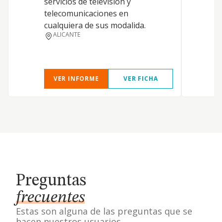
servicios de television y
5
telecomunicaciones en
e
cualquiera de sus modalida.
7
ALICANTE
a
VER INFORME
VER FICHA
Preguntas
frecuentes
Estas son alguna de las preguntas que se
hacen nuestros usuarios