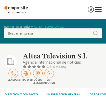
EMPRESITE ESPAÑA
ALTEA TELEVISION S.L.
Buscar
Altea Television S.l.
Agencia internacional de noticias.
producciones audiovisuales de television y
0
/5
( 0 votos)
cine. centro de formacion profesional.
transporte electromagnetico de senales
audiovisuales. importacion, exportacion,,
LLAMAR
SITIO WEB
CÓMO
VER
LLEGAR
INFORME
compra, venta y distri
DIRECCIÓN Y CONTACTO
INFORMACIÓN GENERAL
DATOS COM