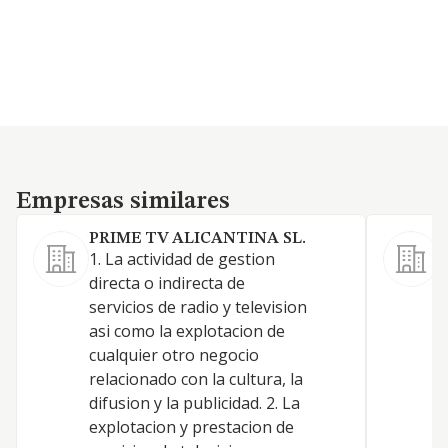
Empresas similares
Empresas similares
PRIME TV ALICANTINA SL.
1. La actividad de gestion
C
directa o indirecta de
p
servicios de radio y television
e
asi como la explotacion de
v
cualquier otro negocio
p
relacionado con la cultura, la
t
difusion y la publicidad. 2. La
d
explotacion y prestacion de
c