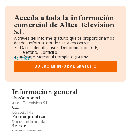
Acceda a toda la información
comercial de Altea Television
S.l.
A través del informe gratuito que te proporcionamos
desde Einforma, donde vas a encontrar:
Datos identificativos: Denominación, CIF,
Teléfono, Domicilio.
Informe Mercantil Completo (BORME).
Ver más
Gráficos de Evolución Ventas y Empleados.
Consejo de Administración y Administradores.
QUIERO MI INFORME GRATUITO
Directivos y Ejecutivos.
Accionistas.
Participaciones y Vinculaciones en otras empresas.
Artículos de prensa publicados sobre la empresa.
Información oficial y registral complementaria.
Información general
Razón social
Altea Television S.l.
CIF
B53525143
Forma jurídica
Sociedad limitada
Sector
Comunicaciones