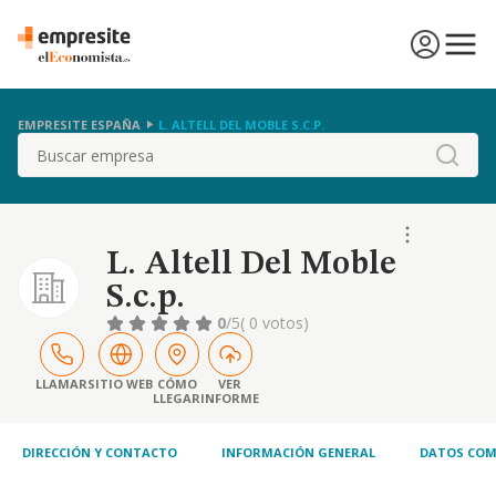
EMPRESITE ESPAÑA
L. ALTELL DEL MOBLE S.C.P.
Buscar
L. Altell Del Moble
S.c.p.
0
/5
( 0 votos)
LLAMAR
SITIO WEB
CÓMO
VER
LLEGAR
INFORME
DIRECCIÓN Y CONTACTO
INFORMACIÓN GENERAL
DATOS COM