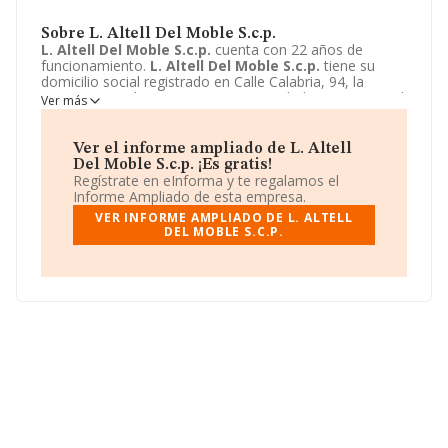
Sobre L. Altell Del Moble S.c.p.
L. Altell Del Moble S.c.p.
cuenta con 22 años de
funcionamiento.
L. Altell Del Moble S.c.p.
tiene su
domicilio social registrado en Calle Calabria, 94, la
Garriga, Barcelona. Enmarca su actividad CNAE principal
Ver más
como 4755 - Comercio al por menor de muebles,
aparatos de iluminación, vajilla y otros artículos de uso
doméstico.
L. Altell Del Moble S.c.p.
aparece inscrita
Ver el informe ampliado de L. Altell
como Sociedad civil.
Del Moble S.c.p. ¡Es gratis!
Regístrate en eInforma y te regalamos el
Informe Ampliado de esta empresa.
VER INFORME AMPLIADO DE L. ALTELL
DEL MOBLE S.C.P.