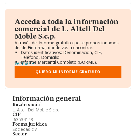
Acceda a toda la información
comercial de L. Altell Del
Moble S.c.p.
A través del informe gratuito que te proporcionamos
desde Einforma, donde vas a encontrar:
Datos identificativos: Denominación, CIF,
Teléfono, Domicilio.
Informe Mercantil Completo (BORME).
Ver más
Gráficos de Evolución Ventas y Empleados.
Consejo de Administración y Administradores.
QUIERO MI INFORME GRATUITO
Directivos y Ejecutivos.
Accionistas.
Participaciones y Vinculaciones en otras empresas.
Artículos de prensa publicados sobre la empresa.
Información oficial y registral complementaria.
Información general
Razón social
L. Altell Del Moble S.c.p.
CIF
J63534143
Forma jurídica
Sociedad civil
Sector