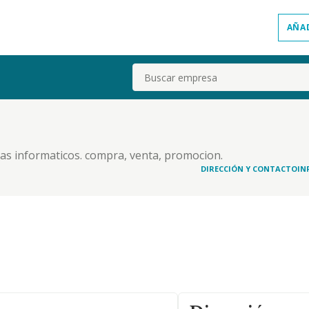
AÑA
Buscar
as informaticos. compra, venta, promocion.
cion, instalacion, mantenimiento y reparacion de
DIRECCIÓN Y CONTACTO
IN