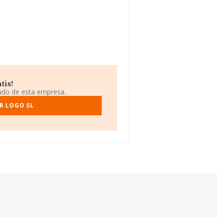
tis!
iado de esta empresa.
R LOGO SL