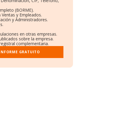
: Denominación, CIF, Teléfono,
ompleto (BORME).
n Ventas y Empleados.
ación y Administradores.
s.
nculaciones en otras empresas.
publicados sobre la empresa.
 registral complementaria.
 INFORME GRATUITO