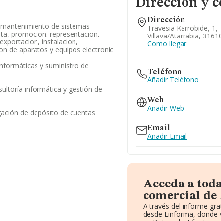
Dirección y c
Dirección
y mantenimiento de sistemas
Travesia Karrobide, 1,
nta, promocion. representacion,
Villava/atarrabia, 3161
 exportacion, instalacion,
Como llegar
on de aparatos y equipos electronic
informáticas y suministro de
Teléfono
a
Añadir Teléfono
sultoría informática y gestión de
s
Web
Añadir Web
gación de depósito de cuentas
Email
Añadir Email
Acceda a tod
comercial de 
A través del informe gr
desde Einforma, donde v