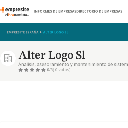
INFORMES DE EMPRESAS
DIRECTORIO DE EMPRESAS
EMPRESITE ESPAÑA
ALTER LOGO SL
Alter Logo Sl
Analisis, asesoramiento y mantenimiento de sistem
representacion, distribucion, importacion, exporta
0
/5
( 0 votos)
aparatos y equipos electronic