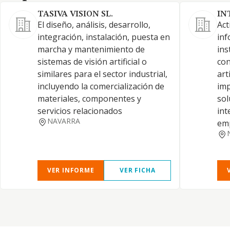
TASIVA VISION SL.
IN
El diseño, análisis, desarrollo,
Act
integración, instalación, puesta en
inf
marcha y mantenimiento de
ins
sistemas de visión artificial o
con
similares para el sector industrial,
art
incluyendo la comercialización de
imp
materiales, componentes y
sol
servicios relacionados
int
NAVARRA
emp
VER INFORME
VER FICHA