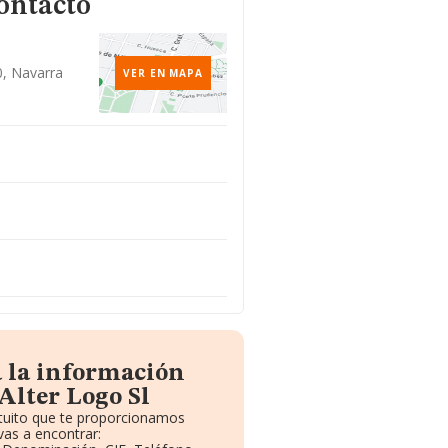
ontacto
0, Navarra
VER EN MAPA
a la información
Alter Logo Sl
atuito que te proporcionamos
as a encontrar: