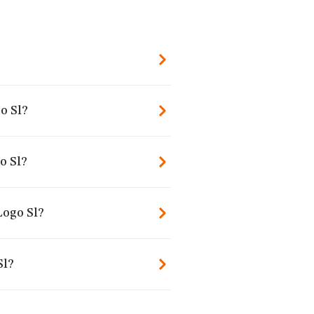
o Sl?
o Sl?
Logo Sl?
Sl?