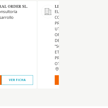
AL ORDER SL.
LINFORMATICA SL
onsultoría
ELABORACION, VENTA,
sarrollo
COMERCIALIZACION DE
PROGRAMAS APLICACIONES 
UTILIDADES DESTIADAS A
ORDENADORES Y QUE SE
DENOMINAN EN GENERAL
"SOFTWARE" COMPRA, VENT
ETC. DE ORDENADORES,
PRODUCTOS Y ACCESORIOS. 
OTROS.
NAVARRA
VER FICHA
VER INFORME
VER FIC