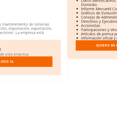
Datos identificativos
Domicilio.
Informe Mercantil C
Gráficos de Evolució
Consejo de Administr
Directivos y Ejecutivo
 y mantenimiento de sistemas
Accionistas.
ción, importación, exportación,
Participaciones y Vi
lectronic. La empresa está
Artículos de prensa 
e%' con código 6220. La sociedad
Información oficial y
QUIERO MI
enta la información disponible en
!
e la media de sector.
 de esta empresa.
LOGO SL
en Travesia Karrobide En núm. 1,
9 compañías, a nivel nacional la
ia de facturación de ventas entre
 información de la provincia de
s, cuyas ventas en 2007 han
 de interés, la media de empleados