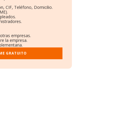
n, CIF, Teléfono, Domicilio.
ME).
pleados.
istradores.
 otras empresas.
bre la empresa.
plementaria.
RME GRATUITO