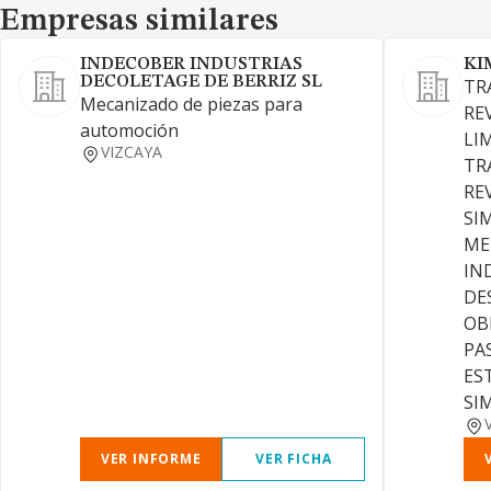
Empresas similares
Empresas similares
INDECOBER INDUSTRIAS
KI
DECOLETAGE DE BERRIZ SL
TR
Mecanizado de piezas para
RE
automoción
LI
VIZCAYA
TR
RE
SI
ME
IN
DE
OB
PA
ES
SI
VER INFORME
VER FICHA