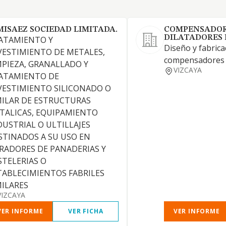
MISAEZ SOCIEDAD LIMITADA.
COMPENSADOR
DILATADORES 
ATAMIENTO Y
Diseño y fabrica
VESTIMIENTO DE METALES,
compensadores d
MPIEZA, GRANALLADO Y
VIZCAYA
ATAMIENTO DE
VESTIMIENTO SILICONADO O
MILAR DE ESTRUCTURAS
TALICAS, EQUIPAMIENTO
DUSTRIAL O ULTILLAJES
STINADOS A SU USO EN
RADORES DE PANADERIAS Y
STELERIAS O
TABLECIMIENTOS FABRILES
MILARES
VIZCAYA
VER INFORME
VER FICHA
VER INFORME