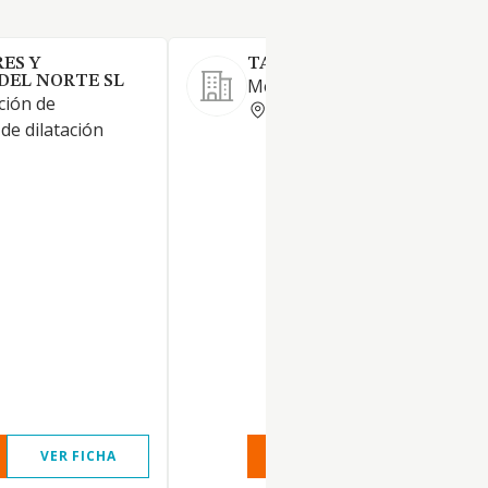
ES Y
TALLERES D ELGUEZABAL 
DEL NORTE SL
Mecanización de piezas.
ción de
VIZCAYA
e dilatación
VER FICHA
VER INFORME
VER FIC