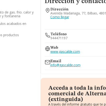
Dirección y contact
Dirección
o de gas. frio. calor y
Avenida Madariaga, 77, Bilbao, 4801
 y fontaneria
Como llegar
culos acabados en
Teléfono
os productos
944471197
Web
www.gascalde.com
Email
info@gascalde.com
Acceda a toda la in
comercial de Alterna
(extinguida)
A través del informe gratuito que te