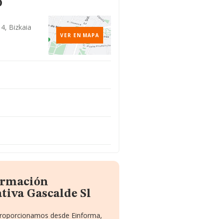
o
4, Bizkaia
VER EN MAPA
formación
tiva Gascalde Sl
 proporcionamos desde Einforma,