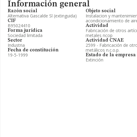
Información general
Razón social
Objeto social
Alternativa Gascalde Sl (extinguida)
Instalacion y mantenimient
acondicionamiento de aire
CIF
B95024410
Actividad
Fabricación de otros artí
Forma jurídica
Sociedad limitada
metales ncop
Sector
Actividad CNAE
Industria
2599 - Fabricación de otr
metálicos n.c.o.p.
Fecha de constitución
19-5-1999
Estado de la empresa
Extinción