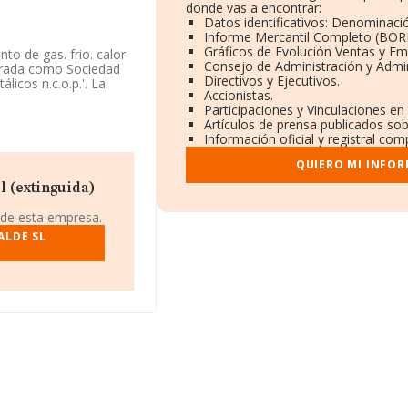
donde vas a encontrar:
Datos identificativos: Denominació
Informe Mercantil Completo (BOR
Gráficos de Evolución Ventas y Em
to de gas. frio. calor
Consejo de Administración y Admin
strada como Sociedad
Directivos y Ejecutivos.
licos n.c.o.p.'. La
Accionistas.
Participaciones y Vinculaciones en
Artículos de prensa publicados so
mpleados de la
Información oficial y registral com
QUIERO MI INFO
471197 y la dirección
b aquí:
l (extinguida)
 de esta empresa.
 B95024410, está
ALDE SL
 de Vizcaya, País
989 empresas, la
 euros y se estima que
illones de euros.
 en la base de datos
nzado los 377
 las compañías, la
üedad desde la