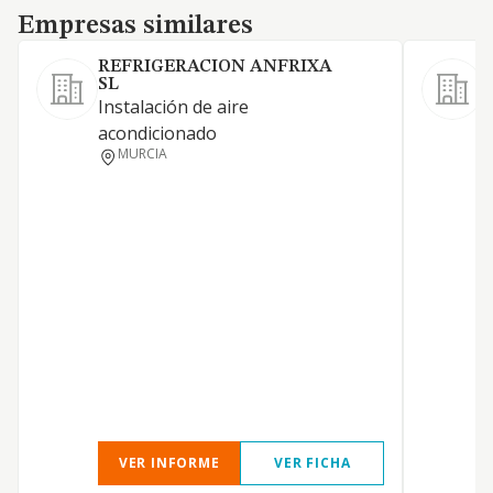
Empresas similares
Empresas similares
REFRIGERACION ANFRIXA
SL
Instalación de aire
I
acondicionado
a
MURCIA
a
i
VER INFORME
VER FICHA