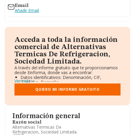
Email
Añadir Email
Acceda a toda la información
comercial de Alternativas
Termicas De Refrigeracion,
Sociedad Limitada.
A través del informe gratuito que te proporcionamos
desde Einforma, donde vas a encontrar:
Datos identificativos: Denominación, CIF,
Ver más
Teléfono, Domicilio.
Informe Mercantil Completo (BORME).
QUIERO MI INFORME GRATUITO
Gráficos de Evolución Ventas y Empleados.
Consejo de Administración y Administradores.
Directivos y Ejecutivos.
Accionistas.
Participaciones y Vinculaciones en otras empresas.
Información general
Artículos de prensa publicados sobre la empresa.
Información oficial y registral complementaria.
Razón social
Alternativas Termicas De
Refrigeracion, Sociedad Limitada.