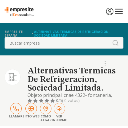
EMPRESITE
ALTERNATIVAS TERMICAS DE REFRIGERACION,
ESPAÑA
SOCIEDAD LIMITADA.
Buscar
Alternativas Termicas
De Refrigeracion,
Sociedad Limitada.
Objeto principal: cnae 4322- fontaneria,
instalaciones de calefaccion y aire
0
/5
( 0 votos)
acondicionado. otros objetos: comercio al
por mayor de ferreteria, fontaneria y
calefaccion
LLAMAR
SITIO WEB
CÓMO
VER
LLEGAR
INFORME