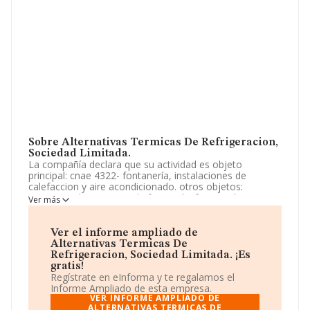
Sobre Alternativas Termicas De Refrigeracion,
Sociedad Limitada.
La compañía declara que su actividad es objeto
principal: cnae 4322- fontanería, instalaciones de
calefaccion y aire acondicionado. otros objetos:
comercio al por mayor de ferretería, fontanería y
Ver más
calefaccion. La sociedad está inscrita en el Registro
Mercantil como Sociedad Limitada. Su CNAE
corresponde a 4322 con código 'Fontanería,
Ver el informe ampliado de
instalaciones de sistemas de calefacción y aire
Alternativas Termicas De
acondicionado'. La empresa no tiene actividad en
Refrigeracion, Sociedad Limitada. ¡Es
mercados exteriores.
gratis!
Regístrate en eInforma y te regalamos el
El número de empleados ha bajado un 50% y teniendo
Informe Ampliado de esta empresa.
en cuenta la información a disposición de INFORMA, ha
VER INFORME AMPLIADO DE
contado con un número de empleados inferior a la
ALTERNATIVAS TERMICAS DE