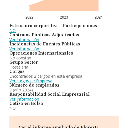
información relativa a las compañías, los empleados de
media son 2. La antigüedad alcanza los 16 años desde
la constitución.
2022
2023
2024
En definitiva, la actividad de
Floresta Coffee Shop
Estructura corporativa - Participaciones
Sociedad Limitada
es hostelería y restauración,
NO
comprendidas en los siguientes códigos: 5630:
Contratos Públicos Adjudicados
establecimientos de bebidas 5629: otros servicios de
Ver Información
comidas. Se ha posicionado mejor en el ranking
Incidencias de Fuentes Públicas
sectorial (Establecimientos de bebidas) frente al 2023.
Ver Información
Se ha posicionado mejor en el ranking nacional (de
Operaciones Internacionales
todas las empresas presentes en el territorio) frente al
No constan
2023.
Grupo Sector
Hostelería
Cargos
Encontrados 2 cargos en esta empresa
Ver cargos de Empresa
Número de empleados
3 (año 2024)
Responsabilidad Social Empresarial
Ver Información
Cotiza en Bolsa
NO
Ver el informe ampliado de Floresta