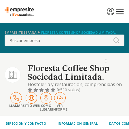
EMPRESITE ESPAÑA
FLORESTA COFFEE SHOP SOCIEDAD LIMITADA.
Buscar
Floresta Coffee Shop
Sociedad Limitada.
Hostelería y restauración, comprendidas en
los siguientes códigos: 5630:
0
/5
( 0 votos)
establecimientos de bebidas 5629: otros
servicios de comidas
LLAMAR
SITIO WEB
CÓMO
VER
LLEGAR
INFORME
DIRECCIÓN Y CONTACTO
INFORMACIÓN GENERAL
DATOS COM