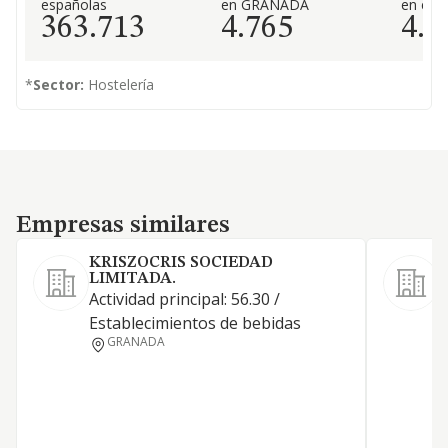
españolas
en GRANADA
en el 
363.713
4.765
4.7
*
Sector:
Hostelería
Empresas similares
Empresas similares
KRISZOCRIS SOCIEDAD
LIMITADA.
Actividad principal: 56.30 /
L
Establecimientos de bebidas
e
GRANADA
a
a
d
C
A