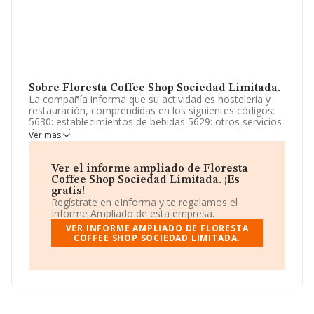
Sobre Floresta Coffee Shop Sociedad Limitada.
La compañía informa que su actividad es hostelería y
restauración, comprendidas en los siguientes códigos:
5630: establecimientos de bebidas 5629: otros servicios
de comidas. La empresa aparece inscrita en el Registro
Ver más
Mercantil como Sociedad Limitada. La actividad de
referencia CNAE corresponde a 'Establecimientos de
bebidas', cuyo Código es 5630. La empresa no tiene
Ver el informe ampliado de Floresta
actividad en mercados exteriores.
Coffee Shop Sociedad Limitada. ¡Es
gratis!
Ha habido un incremento en cuanto al número de
Regístrate en eInforma y te regalamos el
empleados y teniendo en cuenta la información
Informe Ampliado de esta empresa.
disponible en INFORMA, ha dispuesto de un número de
VER INFORME AMPLIADO DE FLORESTA
empleados por encima de la media de sector.
COFFEE SHOP SOCIEDAD LIMITADA.
Dentro del ranking de empresas elaborado por
INFORMA, atendiendo a los niveles de facturación de la
empresa, se destaca que: ha subido de hasta 979
puestos en 2024 a nivel sectorial, pasando del 5.654 al
4.675 puesto. Se encuentran mejor posicionadas las
siguientes empresas del sector:
Serveis Restauracio