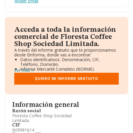
Añadir Email
Acceda a toda la información
comercial de Floresta Coffee
Shop Sociedad Limitada.
A través del informe gratuito que te proporcionamos
desde Einforma, donde vas a encontrar:
Datos identificativos: Denominación, CIF,
Teléfono, Domicilio.
Informe Mercantil Completo (BORME).
Ver más
Gráficos de Evolución Ventas y Empleados.
Consejo de Administración y Administradores.
QUIERO MI INFORME GRATUITO
Directivos y Ejecutivos.
Accionistas.
Participaciones y Vinculaciones en otras empresas.
Artículos de prensa publicados sobre la empresa.
Información oficial y registral complementaria.
Información general
Razón social
Floresta Coffee Shop Sociedad
Limitada.
CIF
B09981614