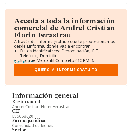
Acceda a toda la información
comercial de Andrei Cristian
Florin Ferastrau
A través del informe gratuito que te proporcionamos
desde Einforma, donde vas a encontrar:
Datos identificativos: Denominación, CIF,
Teléfono, Domicilio.
Informe Mercantil Completo (BORME).
Ver más
Gráficos de Evolución Ventas y Empleados.
Consejo de Administración y Administradores.
QUIERO MI INFORME GRATUITO
Directivos y Ejecutivos.
Accionistas.
Participaciones y Vinculaciones en otras empresas.
Artículos de prensa publicados sobre la empresa.
Información oficial y registral complementaria.
Información general
Razón social
Andrei Cristian Florin Ferastrau
CIF
E95668620
Forma jurídica
Comunidad de bienes
Sector