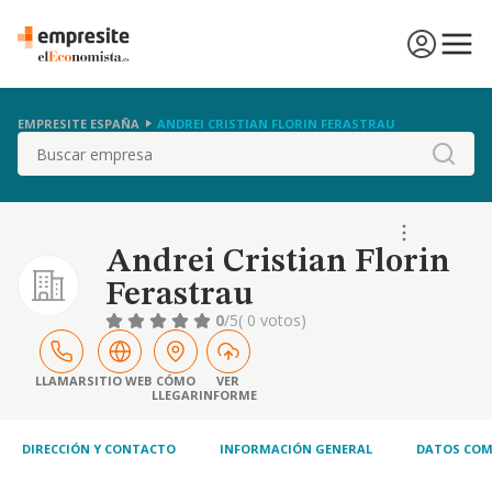
EMPRESITE ESPAÑA
ANDREI CRISTIAN FLORIN FERASTRAU
Buscar
Andrei Cristian Florin
Ferastrau
0
/5
( 0 votos)
LLAMAR
SITIO WEB
CÓMO
VER
LLEGAR
INFORME
DIRECCIÓN Y CONTACTO
INFORMACIÓN GENERAL
DATOS COM