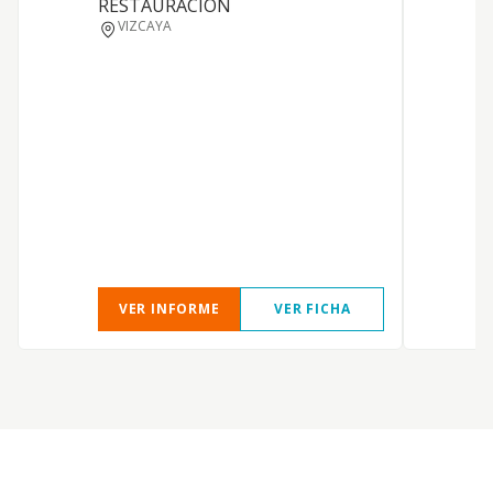
RESTAURACION
d
VIZCAYA
r
VER INFORME
VER FICHA