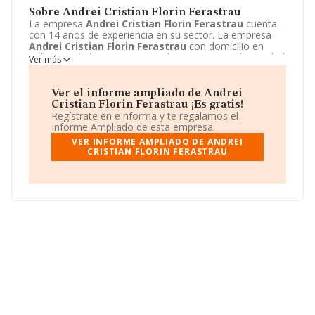
Sobre Andrei Cristian Florin Ferastrau
La empresa
Andrei Cristian Florin Ferastrau
cuenta
con 14 años de experiencia en su sector. La empresa
Andrei Cristian Florin Ferastrau
con domicilio en
Calle Herri bide, 1, Mungia, Bizkaia. Su principal actividad
Ver más
CNAE es 5630 - Servicios de bebidas. La empresa
Andrei Cristian Florin Ferastrau
está inscrita como
Comunidad de bienes.
Ver el informe ampliado de Andrei
Cristian Florin Ferastrau ¡Es gratis!
Regístrate en eInforma y te regalamos el
Informe Ampliado de esta empresa.
VER INFORME AMPLIADO DE ANDREI
CRISTIAN FLORIN FERASTRAU