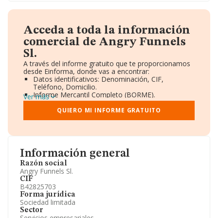
Acceda a toda la información
comercial de Angry Funnels
Sl.
A través del informe gratuito que te proporcionamos
desde Einforma, donde vas a encontrar:
Datos identificativos: Denominación, CIF,
Teléfono, Domicilio.
Informe Mercantil Completo (BORME).
Ver más
Gráficos de Evolución Ventas y Empleados.
Consejo de Administración y Administradores.
QUIERO MI INFORME GRATUITO
Directivos y Ejecutivos.
Accionistas.
Participaciones y Vinculaciones en otras empresas.
Artículos de prensa publicados sobre la empresa.
Información oficial y registral complementaria.
Información general
Razón social
Angry Funnels Sl.
CIF
B42825703
Forma jurídica
Sociedad limitada
Sector
Servicios empresariales