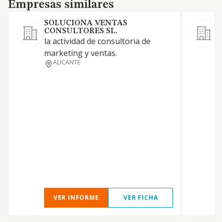
Empresas similares
Empresas similares
SOLUCIONA VENTAS
CONSULTORES SL.
la actividad de consultoria de
P
marketing y ventas.
a
ALICANTE
o
c
p
c
d
i
c
s
a
i
VER INFORME
VER FICHA