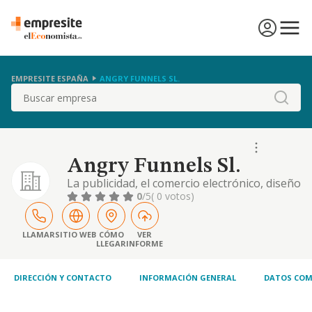
EMPRESITE ESPAÑA
ANGRY FUNNELS SL.
Buscar
Angry Funnels Sl.
La publicidad, el comercio electrónico, diseño
gráfico, y los servicios empresariales. y los
0
/5
( 0 votos)
servicios tecnológicos de la información y
comunicación
LLAMAR
SITIO WEB
CÓMO
VER
LLEGAR
INFORME
DIRECCIÓN Y CONTACTO
INFORMACIÓN GENERAL
DATOS COM