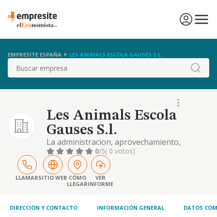
EMPRESITE ESPAÑA
LES ANIMALS ESCOLA GAUSES S.L.
Buscar
Les Animals Escola
Gauses S.l.
La administracion, aprovechamiento,
utilizacion de bienes inmuebles, mediante
0
/5
( 0 votos)
arrendamiento activo - no financiero - o de
alguna otra forma valida en derecho,
cualquiera que sea el destino o utilizacion de
LLAMAR
SITIO WEB
CÓMO
VER
LLEGAR
INFORME
los mismos. etc
DIRECCIÓN Y CONTACTO
INFORMACIÓN GENERAL
DATOS COM