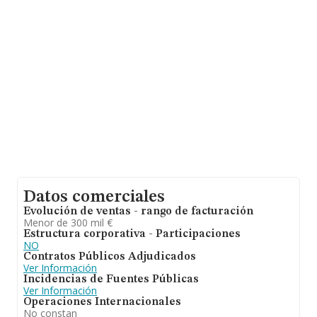
B01697127, se encuentra en Calle Laforja núm. 93 Bj,
(08021), Barcelona, Cataluña.
En relación con el sector y disponiendo de los datos de
hasta 27.784 empresas, en el ámbito nacional la
facturación alcanza la cifra de 4.215 millones de euros y
se calcula un promedio de facturación de 151 mil euros
entre todas las compañías, siendo la facturación de la
empresa en estudio superior a este promedio. Por
último, con el fin de ampliar la información relativa al
ámbito de la empresa, la media de empleados de las
empresas es de 3. La media de antigüedad desde la
constitución es de 14 años.
Datos comerciales
Evolución de ventas - rango de facturación
Menor de 300 mil €
Estructura corporativa - Participaciones
NO
Contratos Públicos Adjudicados
Ver Información
Incidencias de Fuentes Públicas
Ver Información
Operaciones Internacionales
No constan