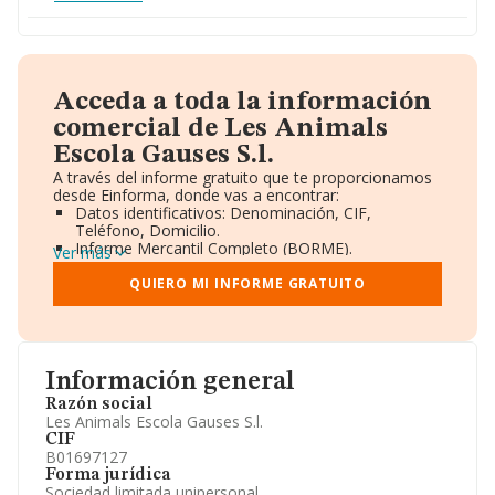
Acceda a toda la información
comercial de Les Animals
Escola Gauses S.l.
A través del informe gratuito que te proporcionamos
desde Einforma, donde vas a encontrar:
Datos identificativos: Denominación, CIF,
Teléfono, Domicilio.
Informe Mercantil Completo (BORME).
Ver más
Gráficos de Evolución Ventas y Empleados.
Consejo de Administración y Administradores.
QUIERO MI INFORME GRATUITO
Directivos y Ejecutivos.
Accionistas.
Participaciones y Vinculaciones en otras empresas.
Artículos de prensa publicados sobre la empresa.
Información oficial y registral complementaria.
Información general
Razón social
Les Animals Escola Gauses S.l.
CIF
B01697127
Forma jurídica
Sociedad limitada unipersonal