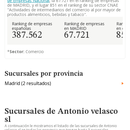
de Empresas Nacional
, la 67.721 en el ranking de empresas
de MADRID, y el lugar 851 en el ranking de su sector CNAE
"Actividades de intermediarios del comercio al por mayor de
productos alimenticios, bebidas y tabaco".
Ranking de empresas
Ranking de empresas
Rankin
españolas
en MADRID
en el 
387.562
67.721
85
*
Sector:
Comercio
Sucursales por provincia
Madrid (2 resultados)
Sucursales de Antonio velasco
sl
A continuación le mostramos el listado de las sucursales de Antonio
velasco sl en todas las provincia que tengan hasta 3 sucursales.