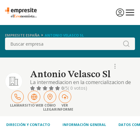
EMPRESITE ESPAÑA
ANTONIO VELASCO SL
Buscar
Antonio Velasco Sl
La intermediacion en la comercializacion de
toda clase de productos de alimentacion, la
0
/5
( 0 votos)
adquisicion de valores mobiliarios para su
tenencia y toda clase de activos financieros,
bien en los mercados de valores. etc.
LLAMAR
SITIO WEB
CÓMO
VER
LLEGAR
INFORME
DIRECCIÓN Y CONTACTO
INFORMACIÓN GENERAL
DATOS COM