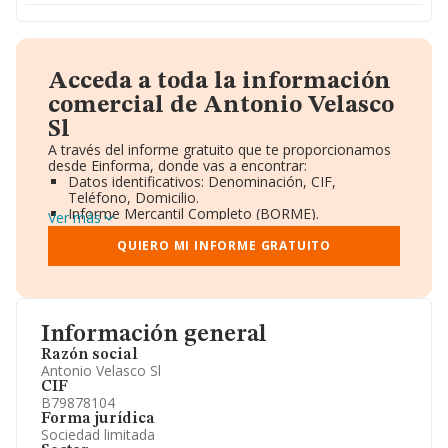
Acceda a toda la información
comercial de Antonio Velasco
Sl
A través del informe gratuito que te proporcionamos
desde Einforma, donde vas a encontrar:
Datos identificativos: Denominación, CIF,
Teléfono, Domicilio.
Informe Mercantil Completo (BORME).
Ver más
Gráficos de Evolución Ventas y Empleados.
Consejo de Administración y Administradores.
QUIERO MI INFORME GRATUITO
Directivos y Ejecutivos.
Accionistas.
Participaciones y Vinculaciones en otras empresas.
Artículos de prensa publicados sobre la empresa.
Información oficial y registral complementaria.
Información general
Razón social
Antonio Velasco Sl
CIF
B79878104
Forma jurídica
Sociedad limitada