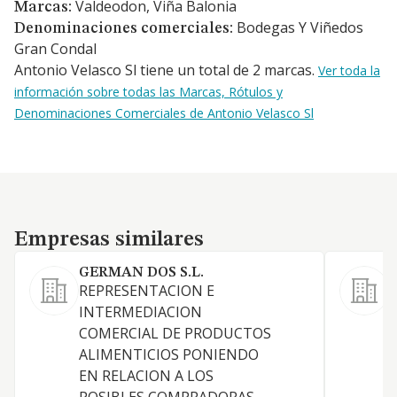
Valdeodon, Viña Balonia
Marcas:
Bodegas Y Viñedos
Denominaciones comerciales:
Gran Condal
Antonio Velasco Sl tiene un total de 2 marcas.
Ver toda la
información sobre todas las Marcas, Rótulos y
Denominaciones Comerciales de Antonio Velasco Sl
Empresas similares
Empresas similares
GERMAN DOS S.L.
REPRESENTACION E
L
INTERMEDIACION
c
COMERCIAL DE PRODUCTOS
a
ALIMENTICIOS PONIENDO
EN RELACION A LOS