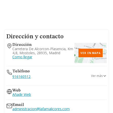
Dirección y contacto
Dirección
Carretera De Alcorcon-Plasencia, Km
4,8, Mostoles, 28935, Madrid
VER EN MAPA
Como llegar
Teléfono
Ver más
916160512
914682836
Web
915514409
Añadir Web
Email
administracion@lafamalicores.com