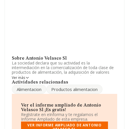
Sobre Antonio Velasco Sl
La sociedad declara que su actividad es la
intermediación en la comercialización de toda clase de
productos de alimentación, la adquisición de valores
mobiliarios para su tenencia y toda clase de activos
Ver más
financieros, bien en los mercados de valores. etc. La
Actividades relacionadas
empresa está registrada como Sociedad Limitada.
Alimentacion
Productos alimentacion
Clasifica su actividad CNAE como 'Intermediarios del
comercio de productos alimenticios, bebidas y tabaco',
código 4617. No realiza actividad de importación y/o
exportación.
Ver el informe ampliado de Antonio
Velasco Sl ¡Es gratis!
Ha habido un descenso en cuanto al número de
Regístrate en eInforma y te regalamos el
empleados y atendiendo a los datos disponibles en
Informe Ampliado de esta empresa.
INFORMA, el número de empleados de la compañía ha
VER INFORME AMPLIADO DE ANTONIO
estado por debajo de la media de sector.