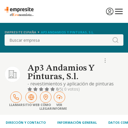
EMPRESITE ESPAÑA
AP3 ANDAMIOS Y PINTURAS, S.L.
Buscar
Ap3 Andamios Y
Pinturas, S.l.
- revestimientos y aplicación de pinturas
industriales y decorativas (cnae 4333 y 4334),
0
/5
( 0 votos)
actividad principal. - montaje y alquiler de
andamios (cnae 7739). - comercio al por
mayor y al por menor y distribución
LLAMAR
SITIO WEB
CÓMO
VER
LLEGAR
INFORME
comercial de maquinaría, materiales y
equipamientos de construcción, mobiliario,
enseres,
DIRECCIÓN Y CONTACTO
INFORMACIÓN GENERAL
DATOS COM