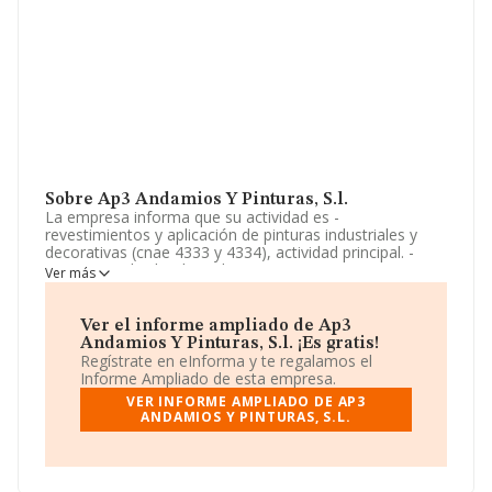
Sobre Ap3 Andamios Y Pinturas, S.l.
La empresa informa que su actividad es -
revestimientos y aplicación de pinturas industriales y
decorativas (cnae 4333 y 4334), actividad principal. -
montaje y alquiler de andamios (cnae 7739). - comercio
Ver más
al por mayor y al por menor y distribución comercial de
maquinaría, materiales y equipamientos de
construcción, mobiliario, enseres,. La sociedad está
Ver el informe ampliado de Ap3
inscrita en el Registro Mercantil como Sociedad
Andamios Y Pinturas, S.l. ¡Es gratis!
Limitada. Su CNAE corresponde a 4333 con código
Regístrate en eInforma y te regalamos el
'Revestimiento de suelos y paredes'. La compañía no
Informe Ampliado de esta empresa.
tiene actividad en mercados exteriores.
VER INFORME AMPLIADO DE AP3
ANDAMIOS Y PINTURAS, S.L.
Los empleados han aumentado un 133% y teniendo en
cuenta la información disponible en INFORMA, ha
dispuesto de un número de empleados por encima de la
media de sector.