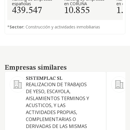
españolas
en CORUÑA
en el 
439.547
10.855
1.2
*
Sector:
Construcción y actividades inmobiliarias
Empresas similares
Empresas similares
SISTEMPLAC SL
REALIZACION DE TRABAJOS
T
DE YESO, ESCAYOLA,
b
AISLAMIENTOS TERMINOS Y
i
ACUSTICOS, Y LAS
d
ACTIVIDADES PROPIAS,
r
COMPLEMENTARIAS O
P
DERIVADAS DE LAS MISMAS
c