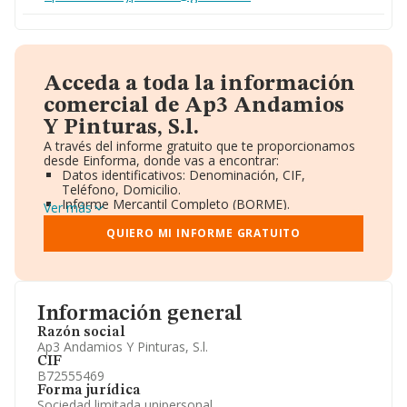
Acceda a toda la información
comercial de Ap3 Andamios
Y Pinturas, S.l.
A través del informe gratuito que te proporcionamos
desde Einforma, donde vas a encontrar:
Datos identificativos: Denominación, CIF,
Teléfono, Domicilio.
Informe Mercantil Completo (BORME).
Ver más
Gráficos de Evolución Ventas y Empleados.
Consejo de Administración y Administradores.
QUIERO MI INFORME GRATUITO
Directivos y Ejecutivos.
Accionistas.
Participaciones y Vinculaciones en otras empresas.
Artículos de prensa publicados sobre la empresa.
Información oficial y registral complementaria.
Información general
Razón social
Ap3 Andamios Y Pinturas, S.l.
CIF
B72555469
Forma jurídica
Sociedad limitada unipersonal