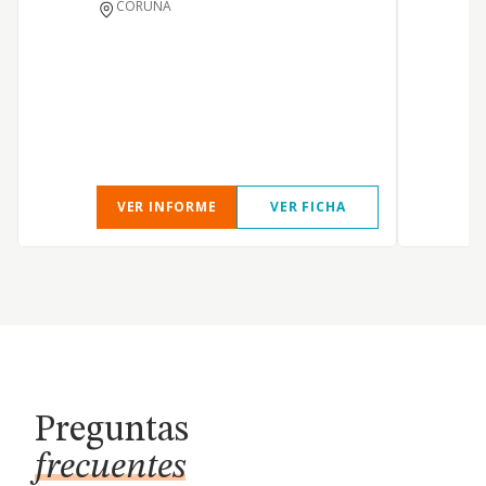
CORUNA
r
A
p
A
e
VER INFORME
VER FICHA
Preguntas
frecuentes