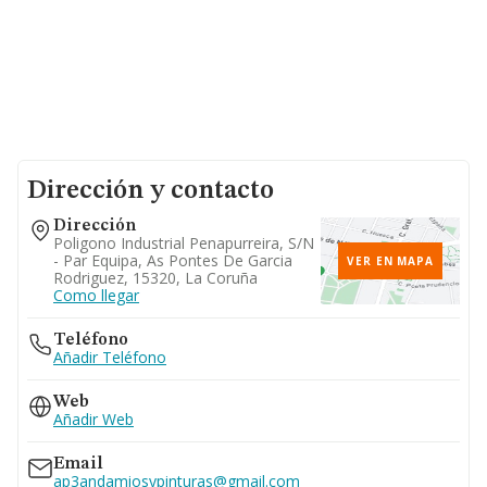
Dirección y contacto
Dirección
Poligono Industrial Penapurreira, S/n
- Par Equipa, As Pontes De Garcia
VER EN MAPA
Rodriguez, 15320, La Coruña
Como llegar
Teléfono
Añadir Teléfono
Web
Añadir Web
Email
ap3andamiosypinturas@gmail.com