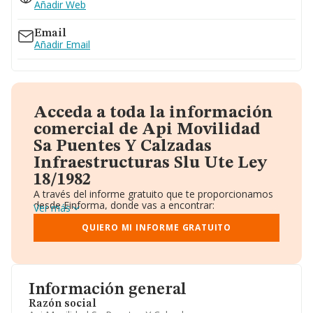
Añadir Web
Email
Añadir Email
Acceda a toda la información
comercial de Api Movilidad
Sa Puentes Y Calzadas
Infraestructuras Slu Ute Ley
18/1982
A través del informe gratuito que te proporcionamos
desde Einforma, donde vas a encontrar:
Ver más
Datos identificativos: Denominación, CIF,
Teléfono, Domicilio.
QUIERO MI INFORME GRATUITO
Informe Mercantil Completo (BORME).
Gráficos de Evolución Ventas y Empleados.
Consejo de Administración y Administradores.
Directivos y Ejecutivos.
Accionistas.
Información general
Participaciones y Vinculaciones en otras empresas.
Razón social
Artículos de prensa publicados sobre la empresa.