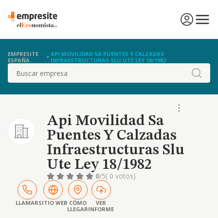
EMPRESITE
API MOVILIDAD SA PUENTES Y CALZADAS
ESPAÑA
INFRAESTRUCTURAS SLU UTE LEY 18/1982
Buscar
Api Movilidad Sa
Puentes Y Calzadas
Infraestructuras Slu
Ute Ley 18/1982
0
/5
( 0 votos)
LLAMAR
SITIO WEB
CÓMO
VER
LLEGAR
INFORME