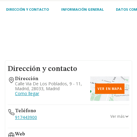
DIRECCIÓN Y CONTACTO
INFORMACIÓN GENERAL
DATOS COM
Dirección y contacto
Dirección
Calle Via De Los Poblados, 9 - 11,
Madrid, 28033, Madrid
VER EN MAPA
Como llegar
Teléfono
Ver más
917443900
985642639
Web
981688959