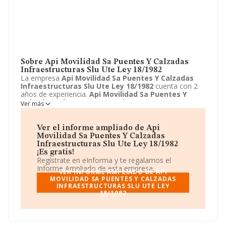
Sobre Api Movilidad Sa Puentes Y Calzadas
Infraestructuras Slu Ute Ley 18/1982
La empresa
Api Movilidad Sa Puentes Y Calzadas
Infraestructuras Slu Ute Ley 18/1982
cuenta con 2
años de experiencia.
Api Movilidad Sa Puentes Y
Calzadas Infraestructuras Slu Ute Ley 18/1982
Ver más
ubicada en Calle via de los Poblados, 9 - 11, Madrid,
Madrid. Su actividad CNAE se fine como 9499 - Otras
actividades asociativas n.c.o.p.. El modelo de sociedad
Ver el informe ampliado de Api
de
Api Movilidad Sa Puentes Y Calzadas
Movilidad Sa Puentes Y Calzadas
Infraestructuras Slu Ute Ley 18/1982
es Unión
Infraestructuras Slu Ute Ley 18/1982
temporal de empresas.
¡Es gratis!
Regístrate en eInforma y te regalamos el
Informe Ampliado de esta empresa.
VER INFORME AMPLIADO DE API
MOVILIDAD SA PUENTES Y CALZADAS
INFRAESTRUCTURAS SLU UTE LEY
18/1982