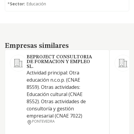
*
Sector:
Educación
Empresas similares
Empresas similares
BEPROJECT CONSULTORIA
DE FORMACION Y EMPLEO
SL.
1
Actividad principal: Otra
p
educación n.c.o.p. (CNAE
e
8559). Otras actividades:
f
Educación cultural (CNAE
D
8552). Otras actividades de
m
consultoría y gestión
i
empresarial (CNAE 7022)
i
PONTEVEDRA
c
t