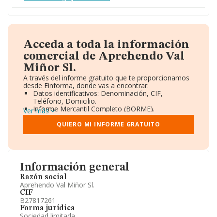
Acceda a toda la información
comercial de Aprehendo Val
Miñor Sl.
A través del informe gratuito que te proporcionamos
desde Einforma, donde vas a encontrar:
Datos identificativos: Denominación, CIF,
Teléfono, Domicilio.
Informe Mercantil Completo (BORME).
Ver más
Gráficos de Evolución Ventas y Empleados.
Consejo de Administración y Administradores.
QUIERO MI INFORME GRATUITO
Directivos y Ejecutivos.
Accionistas.
Participaciones y Vinculaciones en otras empresas.
Artículos de prensa publicados sobre la empresa.
Información oficial y registral complementaria.
Información general
Razón social
Aprehendo Val Miñor Sl.
CIF
B27817261
Forma jurídica
Sociedad limitada