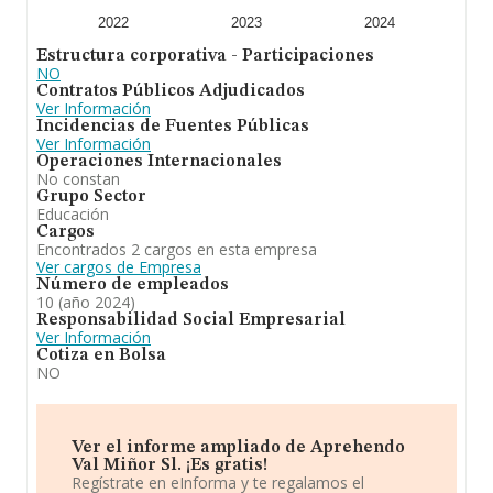
En resumen, la actividad de
Aprehendo Val Miñor S.L
2022
2023
2024
es la mediación en actividades de enseñanza, tales
Estructura corporativa - Participaciones
como idiomas, corte y confección, mecanografía,
NO
taquigrafía, preparación de exámenes y oposiciones y
Contratos Públicos Adjudicados
similares. En cuanto a la posición en el ranking de
Ver Información
sectores, la empresa ha ganado posiciones. Se ha
Incidencias de Fuentes Públicas
posicionado mejor en el ranking nacional (de todas las
Ver Información
empresas presentes en el territorio) frente al 2023.
Operaciones Internacionales
No constan
Grupo Sector
Educación
Cargos
Encontrados 2 cargos en esta empresa
Ver cargos de Empresa
Número de empleados
10 (año 2024)
Responsabilidad Social Empresarial
Ver Información
Cotiza en Bolsa
NO
Ver el informe ampliado de Aprehendo
Val Miñor Sl. ¡Es gratis!
Regístrate en eInforma y te regalamos el