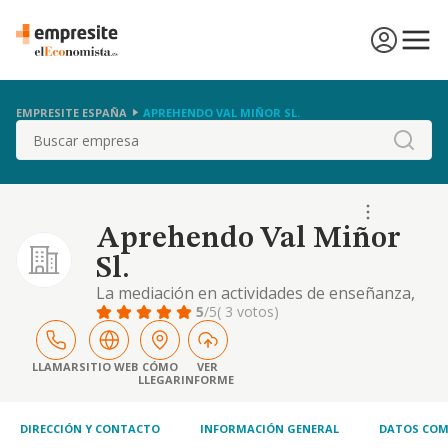
EMPRESITE ESPAÑA
APREHENDO VAL MIÑOR SL.
Buscar
Aprehendo Val Miñor
Sl.
La mediación en actividades de enseñanza,
tales como idiomas, corte y confección,
5
/5
( 3 votos)
mecanografía, taquigrafía, preparación de
exámenes y oposiciones y similares
LLAMAR
SITIO WEB
CÓMO
VER
LLEGAR
INFORME
DIRECCIÓN Y CONTACTO
INFORMACIÓN GENERAL
DATOS COM