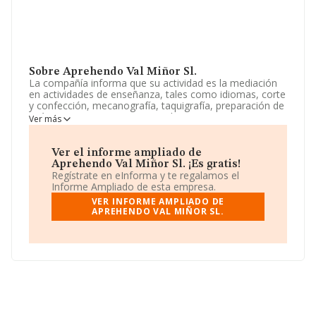
Sobre Aprehendo Val Miñor Sl.
La compañía informa que su actividad es la mediación
en actividades de enseñanza, tales como idiomas, corte
y confección, mecanografía, taquigrafía, preparación de
exámenes y oposiciones y similares. La empresa es una
Ver más
Sociedad Limitada. Tiene CNAE: 8559 - 'Otra educación
n.c.o.p.'. La sociedad no tiene actividad en mercados
exteriores.
Ver el informe ampliado de
Aprehendo Val Miñor Sl. ¡Es gratis!
El número de empleados ha crecido y teniendo en
Regístrate en eInforma y te regalamos el
cuenta la información disponible en INFORMA, ha
Informe Ampliado de esta empresa.
dispuesto de un número de empleados por encima de la
VER INFORME AMPLIADO DE
media de sector.
APREHENDO VAL MIÑOR SL.
Dentro del ranking de empresas elaborado por
INFORMA, atendiendo a los niveles de facturación de la
compañía, se destaca que: la compañía ha escalado 73
puestos en el ranking sectorial, pasando del 1.905 al
1.832. Tienen mejor posición las siguientes empresas
del sector:
Erv Education Consulting S.L
y
Borntoyoga S.L
; en cambio, por detras de ella se
encuentran compañías como:
Gran Canaria School Of