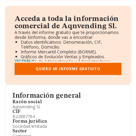
Acceda a toda la información
comercial de Aqnvending Sl.
A través del informe gratuito que te proporcionamos
desde Einforma, donde vas a encontrar:
Datos identificativos: Denominación, CIF,
Teléfono, Domicilio.
Informe Mercantil Completo (BORME).
Gráficos de Evolución Ventas y Empleados.
Ver más
Consejo de Administración y Administradores.
Directivos y Ejecutivos.
QUIERO MI INFORME GRATUITO
Accionistas.
Participaciones y Vinculaciones en otras empresas.
Artículos de prensa publicados sobre la empresa.
Información oficial y registral complementaria.
Información general
Razón social
Aqnvending Sl.
CIF
B22887764
Forma jurídica
Sociedad limitada
Sector
Comercio