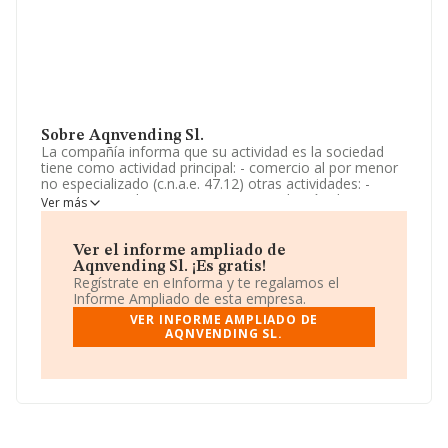
Sobre Aqnvending Sl.
La compañía informa que su actividad es la sociedad
tiene como actividad principal: - comercio al por menor
no especializado (c.n.a.e. 47.12) otras actividades: -
compraventa de maquinaria -intermediación de
Ver más
operaciones comerciales - operaciones inmobiliarias -
explotaciones inmobiliarias -gestión de eventos y
explotación audiovisual -hoste. La sociedad está inscrita
Ver el informe ampliado de
en el Registro Mercantil como Sociedad Limitada. Tiene
Aqnvending Sl. ¡Es gratis!
CNAE: 4712 - '%cnae%'. La empresa no tiene actividad
Regístrate en eInforma y te regalamos el
en mercados exteriores.
Informe Ampliado de esta empresa.
VER INFORME AMPLIADO DE
La compañía
Aqnvending S.L
, NIF B22887764, se
AQNVENDING SL.
encuentra en Calle Copenhague núm. 15 Piso 4 1,
(28922), en el municipio de Alcorcón, Madrid.
En relación con el sector y disponiendo de los datos de
hasta 21.560 empresas, la facturación en el ámbito
nacional alcanza los 6.711 millones de euros y se calcula
un promedio de facturación de 311 mil euros entre