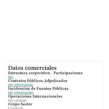
todas las compañías. En cuanto a la información relativa
a la provincia de Madrid, en la base de datos INFORMA
constan 4196 empresas, cuyas ventas han alcanzado
los 1.644 millones de euros. Para aportar ulterior
información de interés en el ámbito sectorial, la media
de empleados de las empresas es de 2. La media de
antigüedad desde la constitución es de 18 años.
Datos comerciales
Estructura corporativa - Participaciones
NO
Contratos Públicos Adjudicados
Ver Información
Incidencias de Fuentes Públicas
Ver Información
Operaciones Internacionales
No constan
Grupo Sector
Comercio