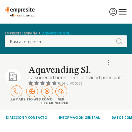
EMPRESITE ESPAÑA
AQNVENDING SL.
Buscar
Aqnvending Sl.
La sociedad tiene como actividad principal: -
comercio al por menor no especializado
0
/5
( 0 votos)
(c.n.a.e. 47.12) otras actividades: -
compraventa de maquinaria -intermediación
de operaciones comerciales - operaciones
LLAMAR
SITIO WEB
CÓMO
VER
LLEGAR
INFORME
inmobiliarias -explotaciones inmobiliarias -
gestión de eventos y explotación audiovisual
-hoste
DIRECCIÓN Y CONTACTO
INFORMACIÓN GENERAL
DATOS COM