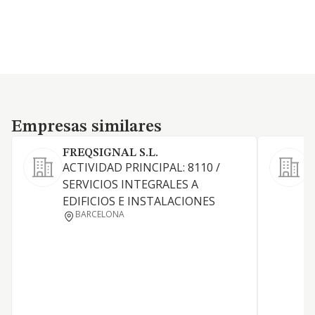
Empresas similares
Empresas similares
FREQSIGNAL S.L.
S
ACTIVIDAD PRINCIPAL: 8110 /
SERVICIOS INTEGRALES A
EDIFICIOS E INSTALACIONES
BARCELONA
S
P
I
D