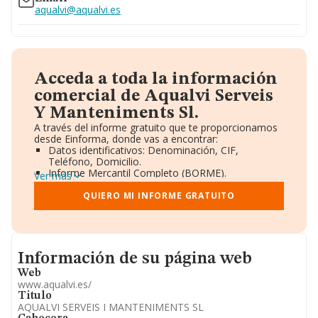
aqualvi@aqualvi.es
Acceda a toda la información
comercial de Aqualvi Serveis
Y Manteniments Sl.
A través del informe gratuito que te proporcionamos
desde Einforma, donde vas a encontrar:
Datos identificativos: Denominación, CIF,
Teléfono, Domicilio.
Informe Mercantil Completo (BORME).
Ver más
Gráficos de Evolución Ventas y Empleados.
Consejo de Administración y Administradores.
QUIERO MI INFORME GRATUITO
Directivos y Ejecutivos.
Accionistas.
Participaciones y Vinculaciones en otras empresas.
Artículos de prensa publicados sobre la empresa.
Informacion de su página web
Información oficial y registral complementaria.
Información de su página web
Web
www.aqualvi.es/
Titulo
AQUALVI SERVEIS I MANTENIMENTS SL