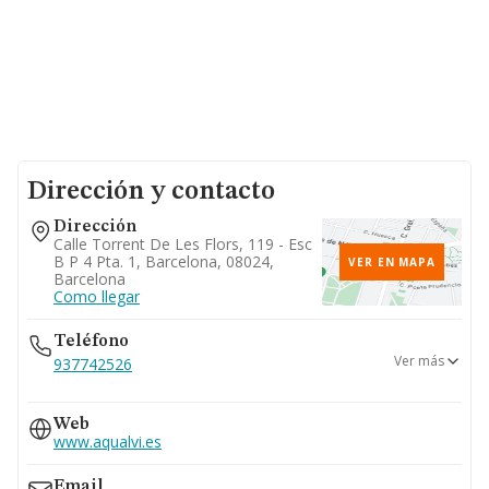
Dirección y contacto
Dirección
Calle Torrent De Les Flors, 119 - Esc
B P 4 Pta. 1, Barcelona, 08024,
VER EN MAPA
Barcelona
Como llegar
Teléfono
Ver más
937742526
933222540
Web
www.aqualvi.es
Email