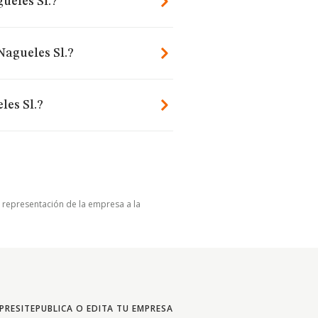
ueles Sl.?
Nagueles Sl.?
les Sl.?
u representación de la empresa a la
PRESITE
PUBLICA O EDITA TU EMPRESA