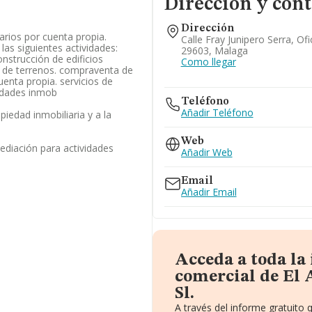
Dirección y cont
Dirección
iarios por cuenta propia.
Calle Fray Junipero Serra, Ofi
las siguientes actividades:
29603, Malaga
nstrucción de edificios
Como llegar
n de terrenos. compraventa de
uenta propia. servicios de
vidades inmob
Teléfono
Añadir Teléfono
opiedad inmobiliaria y a la
Web
mediación para actividades
Añadir Web
Email
Añadir Email
Acceda a toda la
comercial de El 
Sl.
A través del informe gratuito