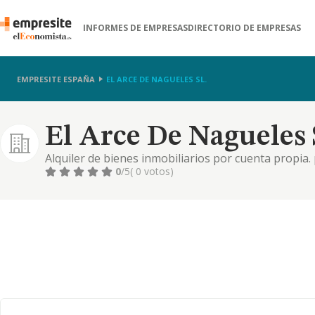
INFORMES DE EMPRESAS
DIRECTORIO DE EMPRESAS
EMPRESITE ESPAÑA
EL ARCE DE NAGUELES SL.
El Arce De Nagueles 
Alquiler de bienes inmobiliarios por cuenta propia.
actividades: promoción inmobiliaria. construcción de
0
/5
( 0 votos)
compraventa de bienes inmobiliarios por cuenta pro
inmob