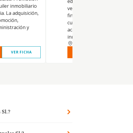
edificaciones, su rehabilitació
uiler inmobiliario
venta o arrendamiento no
a. La adquisición,
financiero. Instalaciones de
omoción,
cualquier naturaleza, decorac
ministración y
acabado de todo tipo de
inmuebles, a
MALAGA
VER FICHA
VER INFORME
VER FIC
 Sl.?