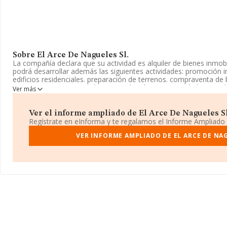
Sobre El Arce De Nagueles Sl.
La compañía declara que su actividad es alquiler de bienes inmobi
podrá desarrollar además las siguientes actividades: promoción i
edificios residenciales. preparación de terrenos. compraventa de 
cuenta propia. servicios de intermediación para actividades inmo
Ver más
en el Registro Mercantil como Sociedad Limitada. Clasifica su a
de la propiedad inmobiliaria', código 6831. La compañía no tiene
exteriores.
Ver el informe ampliado de El Arce De Nagueles Sl.
Regístrate en eInforma y te regalamos el Informe Ampliado
La sociedad española
El Arce de Nagueles S.L
, con número de i
B26940403, se encuentra en Calle Fray Junipero Serra Ed Povisa, 
VER INFORME AMPLIADO DE EL ARCE DE NAG
Málaga, Andalucía.
Con los datos a disposición de INFORMA sobre 54.122 empresas p
nivel nacional la facturación asciende a 4.318 millones de euros 
facturación de 79 mil euros entre todas las compañías. Teniendo
sobre Málaga, en la base de datos de INFORMA aparecen 5741 
hasta 285 millones de euros. Con el fin de ampliar la información 
media de empleados de las empresas es de 1; la media de antigü
de 7 años.