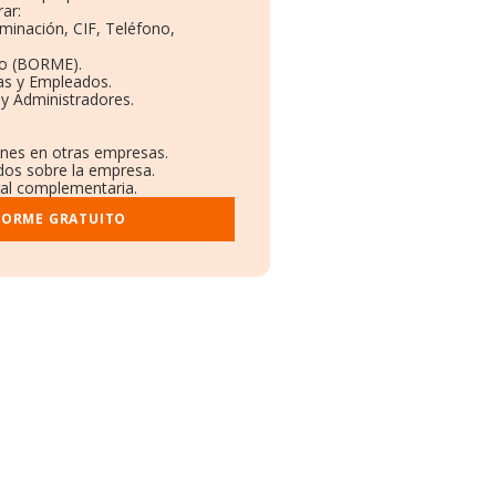
ar:
minación, CIF, Teléfono,
to (BORME).
as y Empleados.
y Administradores.
iones en otras empresas.
ados sobre la empresa.
tral complementaria.
FORME GRATUITO