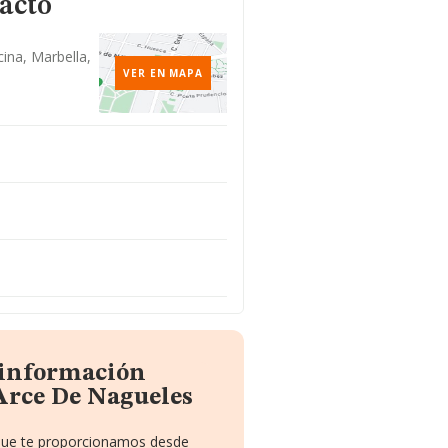
acto
cina, Marbella,
VER EN MAPA
 información
Arce De Nagueles
 que te proporcionamos desde