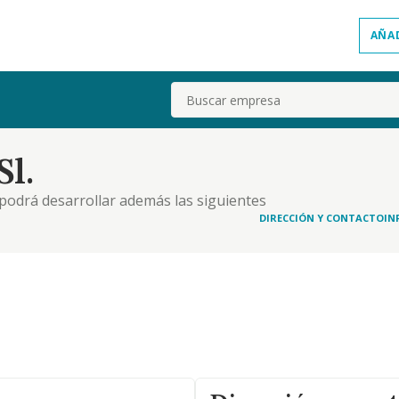
AÑA
Buscar
Sl.
 podrá desarrollar además las siguientes
 edificios residenciales. preparación de terrenos.
DIRECCIÓN Y CONTACTO
IN
pia. servicios de intermediación para actividades