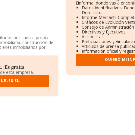
Einforma, donde vas a encontr
Datos identificativos: Deno
Domicilio.
Informe Mercantil Comple
Gráficos de Evolución Vent
Consejo de Administración 
Directivos y Ejecutivos.
Accionistas.
liarios por cuenta propia.
Participaciones y Vinculac
nmobiliaria. construcción de
Artículos de prensa public
bienes inmobiliarios por
Información oficial y regis
b. La empresa aparece inscrita
ctividad CNAE como 'Agentes
QUIERO MI IN
 actividad en mercados
 ¡Es gratis!
 de esta empresa.
dentificación fiscal
Oficina, (29603), Marbella, en
UELES SL.
ertenecientes al sector, a
y se calcula un promedio de
 en cuenta la información
empresas, con ventas de
relativa a las compañías, la
edad desde la constitución es