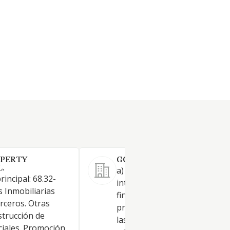
OPERTY
GODOY SISTERS SL.
.
a) La compraventa e
rincipal: 68.32-
intermediación de toda clase 
s Inmobiliarias
fincas rústicas y urbanas, la
rceros. Otras
promoción y construcción so
strucción de
las mismas de toda clase de
nciales. Promoción