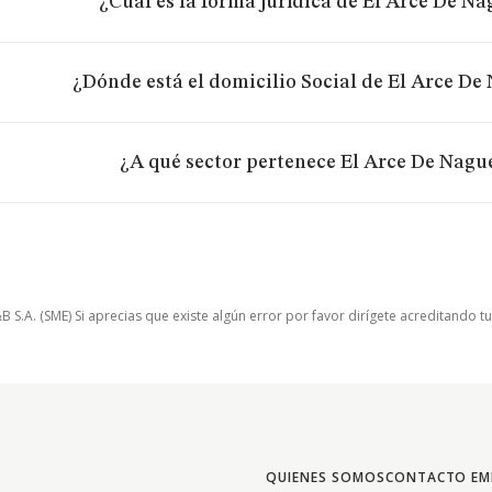
¿Cuál es la forma jurídica de El Arce De Nag
¿Dónde está el domicilio Social de El Arce De 
¿A qué sector pertenece El Arce De Nague
.A. (SME) Si aprecias que existe algún error por favor dirígete acreditando t
QUIENES SOMOS
CONTACTO EM