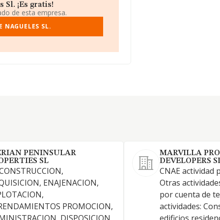
Sl. ¡Es gratis!
iado de esta empresa.
E NAGUELES SL.
ERIAN PENINSULAR
MARVILLA PR
OPERTIES SL
DEVELOPERS SL
 CONSTRUCCION,
CNAE actividad p
QUISICION, ENAJENACION,
Otras actividade
PLOTACION,
por cuenta de te
RENDAMIENTOS PROMOCION,
actividades: Con
MINISTRACION, DISPOSICION
edificios reside