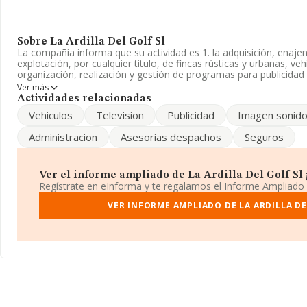
Sobre La Ardilla Del Golf Sl
La compañía informa que su actividad es 1. la adquisición, enaje
explotación, por cualquier titulo, de fincas rústicas y urbanas, veh
organización, realización y gestión de programas para publicidad 
aparece inscrita en el Registro Mercantil como Sociedad Limitada.
Ver más
CNAE corresponde a 'Agencias de publicidad', cuyo Código es 73
Actividades relacionadas
actividad en mercados exteriores.
Vehiculos
Television
Publicidad
Imagen sonid
La empresa española
La Ardilla del Golf S.L
, CIF B97629869, tie
Administracion
Asesorias despachos
Seguros
Beniferri Urb La Florida núm. 17 H, (46015), en el municipio de V
En base a la información de la que dispone INFORMA sobre 39.89
la facturación asciende a 18.414 millones de euros y el promedio
Ver el informe ampliado de La Ardilla Del Golf Sl ¡
entre todas las compañías asciende a los 461 mil euros, encontrá
Regístrate en eInforma y te regalamos el Informe Ampliado
empresa por encima del promedio. En relación con la información 
en la base de datos de INFORMA aparecen 1857 empresas, cuya
VER INFORME AMPLIADO DE LA ARDILLA DE
alcanzado los 323 millones de euros. Como información adicional
media son 2. La antigüedad desde la constitución es de 15 años.