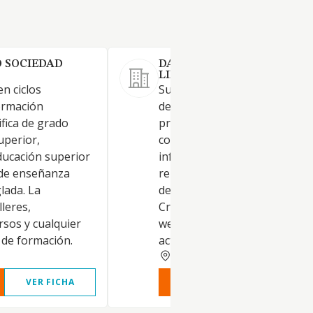
O SOCIEDAD
DAGO9CABALLERO SOCIED
LIMITADA.
en ciclos
Su objeto social es: La realiza
ormación
de actividades de consultoría 
fica de grado
programación informática; as
uperior,
como la gestión de recursos
ucación superior
informáticos y otros servicios
o de enseñanza
relacionados con las tecnolog
lada. La
de la información y la informá
lleres,
Creación y gestión de portale
rsos y cualquier
web; y proceso de datos, y
d de formación.
actividades rela
VALENCIA
VER FICHA
VER INFORME
VER FIC