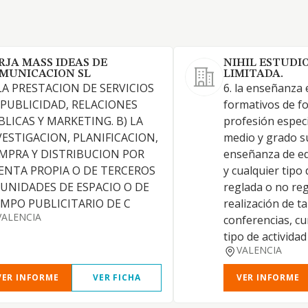
RJA MASS IDEAS DE
NIHIL ESTUDI
MUNICACION SL
LIMITADA.
 LA PRESTACION DE SERVICIOS
6. la enseñanza 
 PUBLICIDAD, RELACIONES
formativos de f
BLICAS Y MARKETING. B) LA
profesión especi
VESTIGACION, PLANIFICACION,
medio y grado s
MPRA Y DISTRIBUCION POR
enseñanza de ed
ENTA PROPIA O DE TERCEROS
y cualquier tip
 UNIDADES DE ESPACIO O DE
reglada o no reg
EMPO PUBLICITARIO DE C
realización de ta
VALENCIA
conferencias, cu
tipo de activida
VALENCIA
VER INFORME
VER FICHA
VER INFORME