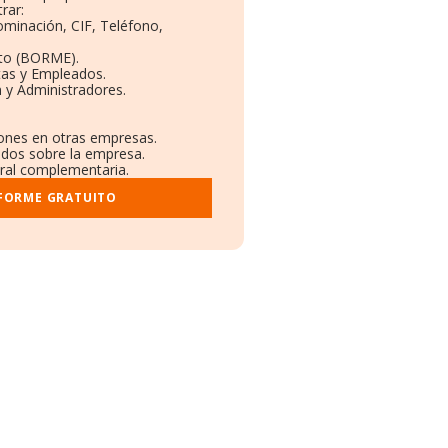
rar:
ominación, CIF, Teléfono,
eto (BORME).
tas y Empleados.
 y Administradores.
iones en otras empresas.
ados sobre la empresa.
stral complementaria.
NFORME GRATUITO