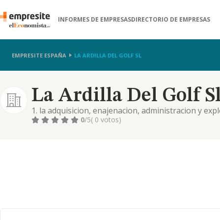
INFORMES DE EMPRESAS
DIRECTORIO DE EMPRESAS
EMPRESITE ESPAÑA
LA ARDILLA DEL GOLF SL
La Ardilla Del Golf S
1. la adquisicion, enajenacion, administracion y explo
urbanas, vehiculos y seguros. 2. la organizacion, r
0
/5
( 0 votos)
en television,