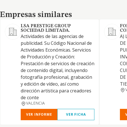
Empresas similares
Empresas similares
LSA PRESTIGE GROUP
FO
SOCIEDAD LIMITADA.
CO
Actividades de las agencias de
A)
publicidad. Su Código Nacional de
DE
Actividades Económicas. Servicios
PU
de Producción y Creación:
IN
Prestación de servicios de creación
CO
de contenido digital, incluyendo
CU
fotografía profesional, grabación
DE
y edición de vídeo, así como
TI
dirección artística para creadores
de conte
VALENCIA
VER INFORME
VER FICHA