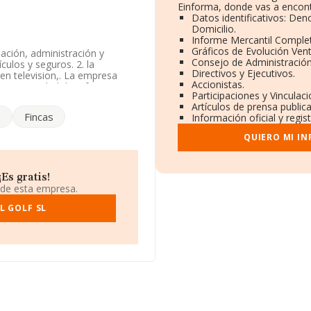
Einforma, donde vas a encont
Datos identificativos: Den
Domicilio.
Informe Mercantil Compl
Gráficos de Evolución Ven
nación, administración y
Consejo de Administración
ículos y seguros. 2. la
Directivos y Ejecutivos.
en television,. La empresa
Accionistas.
 La actividad de referencia
Participaciones y Vinculac
11. La empresa no tiene
Artículos de prensa public
o
Fincas
Información oficial y regi
ne domicilio fiscal en Calle
QUIERO MI I
alencia, Comunidad Valenciana.
1 compañías, a nivel nacional
 de la facturación de ventas
Es gratis!
ndose la facturación de la
 de esta empresa.
de la provincia de Valencia,
s ventas en 2024 han
L GOLF SL
 de interés, los empleados de