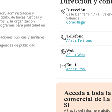
Dirección y con
Dirección
cion, administracion y
Calle Beniferri, 17 - H, Valen
titulo, de fincas rusticas y
Valencia
os. 2. la organizacion,
Como llegar
programas para publicidad en
Teléfono
laciones publicas y similares
Añadir Teléfono
agencias de publicidad
Web
Añadir Web
Email
Añadir Email
Acceda a toda l
comercial de La 
Sl
A través del informe gratuit