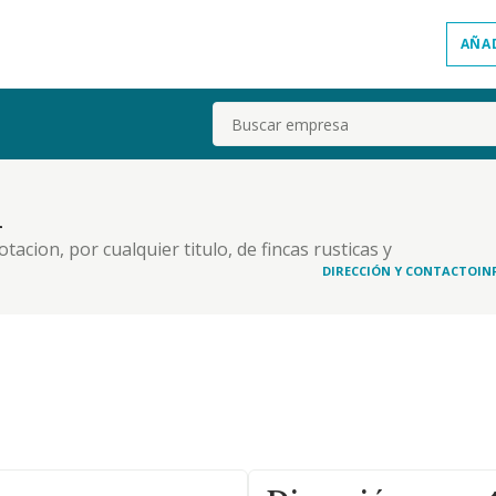
AÑA
Buscar
l
tacion, por cualquier titulo, de fincas rusticas y
ealizacion y gestion de programas para publicidad
DIRECCIÓN Y CONTACTO
IN