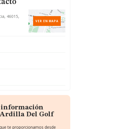
tacto
cia, 46015,
VER EN MAPA
a información
Ardilla Del Golf
o que te proporcionamos desde