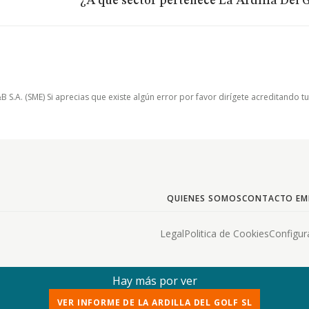
¿A qué sector pertenece La Ardilla Del G
.A. (SME) Si aprecias que existe algún error por favor dirígete acreditando t
QUIENES SOMOS
CONTACTO EM
Legal
Politica de Cookies
Configur
Hay más por ver
VER INFORME DE LA ARDILLA DEL GOLF SL