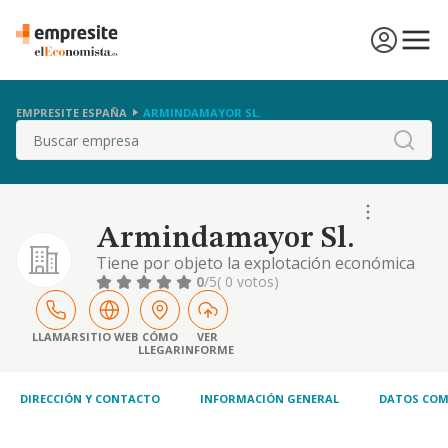
EMPRESITE ESPAÑA
ARMINDAMAYOR SL.
Buscar
Armindamayor Sl.
Tiene por objeto la explotación económica
de servicios ópticos y optometristas. siendo
0
/5
( 0 votos)
su actividad principal: 86.90 - otras
actividades sanitarias. otras actividades:
47.74 - comercio al por menor de artículos
LLAMAR
SITIO WEB
CÓMO
VER
LLEGAR
INFORME
médicos y ortopédicos en establecimientos
especializados
DIRECCIÓN Y CONTACTO
INFORMACIÓN GENERAL
DATOS COM