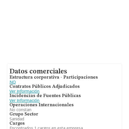
con ventas de hasta 127 millones de euros. Para
aportar ulterior información de interés en el ámbito
sectorial, la media de empleados es de 4; la antigüedad
desde la constitución es de 13 años.
Datos comerciales
Estructura corporativa - Participaciones
NO
Contratos Públicos Adjudicados
Ver Información
Incidencias de Fuentes Públicas
Ver Información
Operaciones Internacionales
No constan
Grupo Sector
Sanidad
Cargos
Encontrados 1 cargos en esta empresa