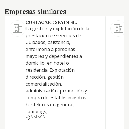
Empresas similares
Empresas similares
COSTACARE SPAIN SL.
S
La gestión y explotación de la
A
prestación de servicios de
O
Cuidados, asistencia,
n
enfermería a personas
8
mayores y dependientes a
e
domicilio, en hotel o
/
residencia. Explotación,
b
dirección, gestión,
t
comercialización,
/
administración, promoción y
g
compra de establecimientos
y
hosteleros en general,
campings,
MALAGA