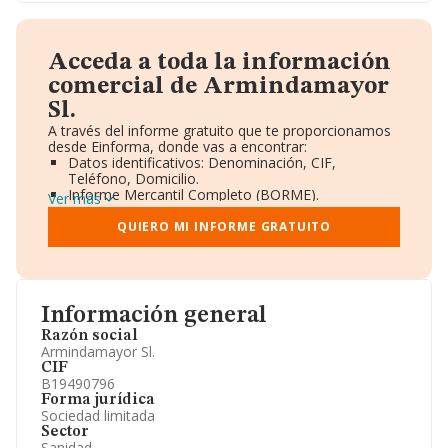
Acceda a toda la información
comercial de Armindamayor
Sl.
A través del informe gratuito que te proporcionamos
desde Einforma, donde vas a encontrar:
Datos identificativos: Denominación, CIF,
Teléfono, Domicilio.
Informe Mercantil Completo (BORME).
Ver más
Gráficos de Evolución Ventas y Empleados.
Consejo de Administración y Administradores.
QUIERO MI INFORME GRATUITO
Directivos y Ejecutivos.
Accionistas.
Participaciones y Vinculaciones en otras empresas.
Artículos de prensa publicados sobre la empresa.
Información oficial y registral complementaria.
Información general
Razón social
Armindamayor Sl.
CIF
B19490796
Forma jurídica
Sociedad limitada
Sector
Sanidad