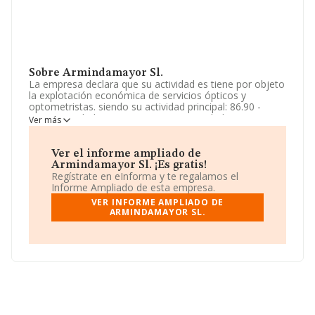
Sobre Armindamayor Sl.
La empresa declara que su actividad es tiene por objeto
la explotación económica de servicios ópticos y
optometristas. siendo su actividad principal: 86.90 -
otras actividades sanitarias. otras actividades: 47.74 -
Ver más
comercio al por menor de artículos médicos y
ortopédicos en establecimientos especializados. La
empresa aparece inscrita en el Registro Mercantil como
Ver el informe ampliado de
Sociedad Limitada. Su CNAE corresponde a 8699 con
Armindamayor Sl. ¡Es gratis!
código '%cnae%'. La compañía no tiene actividad en
Regístrate en eInforma y te regalamos el
mercados exteriores.
Informe Ampliado de esta empresa.
VER INFORME AMPLIADO DE
La empresa española
Armindamayor S.L
, con NIF
ARMINDAMAYOR SL.
B19490796, tiene su domicilio social establecido en
Calle Aristoteles núm. 14, (29190), Málaga, Andalucía.
En relación con el sector y disponiendo de los datos de
hasta 15.196 empresas, a nivel nacional la facturación
asciende a 4.441 millones de euros y la media entre
todas las compañías es de 292 mil euros de ventas. En
relación con la información de la provincia de Málaga,
en la base de datos INFORMA constan 723 empresas,