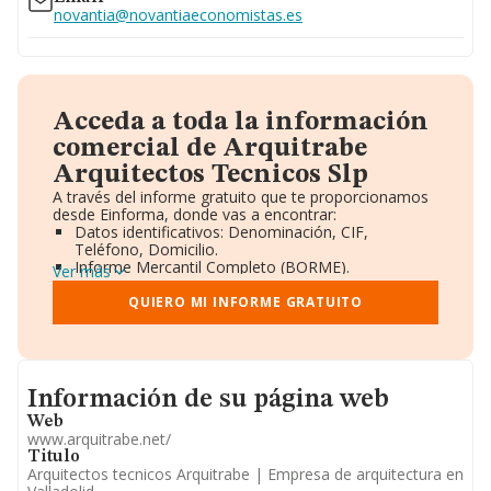
novantia@novantiaeconomistas.es
Acceda a toda la información
comercial de Arquitrabe
Arquitectos Tecnicos Slp
A través del informe gratuito que te proporcionamos
desde Einforma, donde vas a encontrar:
Datos identificativos: Denominación, CIF,
Teléfono, Domicilio.
Informe Mercantil Completo (BORME).
Ver más
Gráficos de Evolución Ventas y Empleados.
Consejo de Administración y Administradores.
QUIERO MI INFORME GRATUITO
Directivos y Ejecutivos.
Accionistas.
Participaciones y Vinculaciones en otras empresas.
Artículos de prensa publicados sobre la empresa.
Informacion de su página web
Información oficial y registral complementaria.
Información de su página web
Web
www.arquitrabe.net/
Titulo
Arquitectos tecnicos Arquitrabe | Empresa de arquitectura en