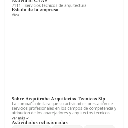
Actividad CNAE
7111 - Servicios técnicos de arquitectura
Estado de la empresa
Viva
Sobre Arquitrabe Arquitectos Tecnicos Slp
La compañía declara que su actividad es prestación de
servicios profesionales en los campos de competencia y
atribucion de los aparejadores y arquitectos tecnicos.
etc. La sociedad está inscrita en el Registro Mercantil
Ver más
como Sociedad Limitada. Tiene CNAE: 7111 - 'Servicios
Actividades relacionadas
técnicos de arquitectura'. La sociedad no tiene actividad