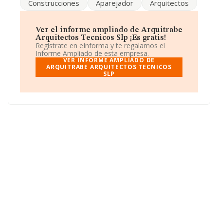
Construcciones
Aparejador
Arquitectos
en mercados exteriores.
En el último año el número de empleados ha
permanecido igual y según los datos a disposición de
Ver el informe ampliado de Arquitrabe
INFORMA, ha tenido un número de empleados por
Arquitectos Tecnicos Slp ¡Es gratis!
debajo de la media de sector.
Regístrate en eInforma y te regalamos el
Informe Ampliado de esta empresa.
Acerca de la información disponible en INFORMA sobre
VER INFORME AMPLIADO DE
los distintos rankings: en 2024 la empresa ha caído 310
ARQUITRABE ARQUITECTOS TECNICOS
SLP
puestos a nivel sectorial pasando a ocupar la posición
3.001, frente a la 2.691 del año anterior. Se encuentran
mejor posicionadas las siguientes empresas del sector:
Moguer Plan S.L
y
Gesfin 2006 SLP
; sin embargo, el
ranking coloca la empresa antes de
Grafito
Arquitectos Sociedad Limitada Profesional
y
Ideem Innova S.L
. En 2024, en el ranking nacional, se
ha colocado 37.126 puestos más abajo, en la posición
494.926 (el año anterior estaba en la número 457.800).
La lista de empresas mejor posicionadas en el ranking
incluye:
Aima Asesores Inmobiliarios S.L
y
Kalan Boy
S.L
, en cambio, la empresa se posiciona mejor que las
siguientes compañías:
Piedra Artificial Ditec S.L
y
Forestal y Aserraderos de Hoyocasero S.L
. La
compañía ha retrocedido de 337 puestos en el ranking
provincial pasando del 4.811 al 5.148.
Para llamar las oficinas se puede hacer a través del
número 983546183 y la web es
www.arquitrabe.net
.