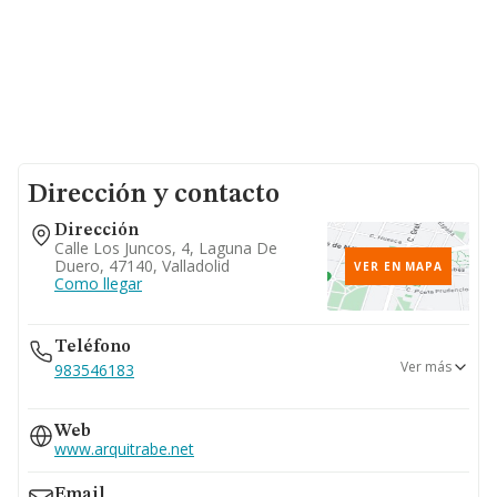
Dirección y contacto
Dirección
Calle Los Juncos, 4, Laguna De
Duero, 47140, Valladolid
VER EN MAPA
Como llegar
Teléfono
Ver más
983546183
629...
Web
Ver teléfono 629...
www.arquitrabe.net
669...
Ver teléfono 669...
Email