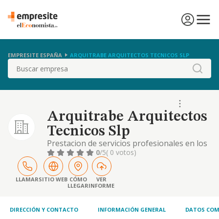
EMPRESITE ESPAÑA
ARQUITRABE ARQUITECTOS TECNICOS SLP
Buscar
Arquitrabe Arquitectos
Tecnicos Slp
Prestacion de servicios profesionales en los
campos de competencia y atribucion de los
0
/5
( 0 votos)
aparejadores y arquitectos tecnicos. etc."
LLAMAR
SITIO WEB
CÓMO
VER
LLEGAR
INFORME
DIRECCIÓN Y CONTACTO
INFORMACIÓN GENERAL
DATOS COM