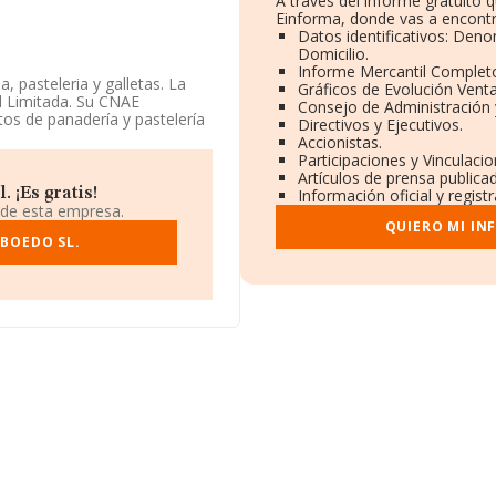
A través del informe gratuito
Einforma, donde vas a encontr
Datos identificativos: Deno
Domicilio.
Informe Mercantil Comple
a, pasteleria y galletas. La
Gráficos de Evolución Vent
d Limitada. Su CNAE
Consejo de Administración 
os de panadería y pastelería
Directivos y Ejecutivos.
teriores.
Accionistas.
Participaciones y Vinculaci
Artículos de prensa publica
 ¡Es gratis!
Información oficial y regis
identificación fiscal
 de esta empresa.
illa-león.
QUIERO MI IN
 BOEDO SL.
38 empresas, a nivel nacional
n promedio de facturación de 4
mación de la provincia
cen 15 empresas, con ventas
nterés en el ámbito sectorial,
s desde la constitución.