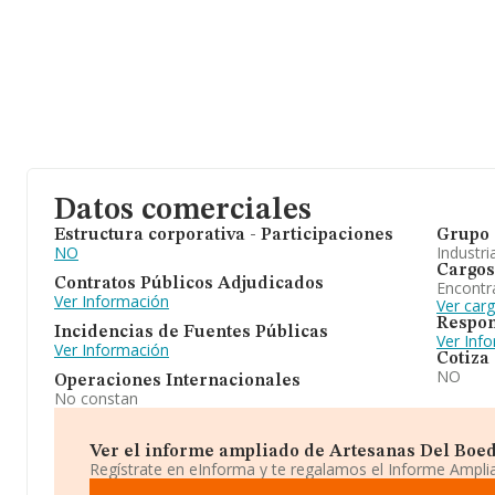
Datos comerciales
Estructura corporativa - Participaciones
Grupo 
NO
Industri
Cargos
Contratos Públicos Adjudicados
Encontr
Ver Información
Ver car
Respon
Incidencias de Fuentes Públicas
Ver Inf
Ver Información
Cotiza
NO
Operaciones Internacionales
No constan
Ver el informe ampliado de Artesanas Del Boedo 
Regístrate en eInforma y te regalamos el Informe Ampl