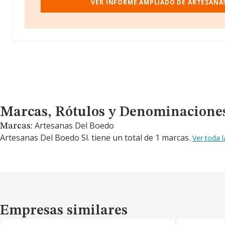
VER INFORME AMPLIADO DE ARTESANAS
Marcas, Rótulos y Denominaciones Comerciales
Marcas, Rótulos y Denominacione
Artesanas Del Boedo
Marcas:
Artesanas Del Boedo Sl. tiene un total de 1 marcas.
Ver toda 
Empresas similares
Empresas similares