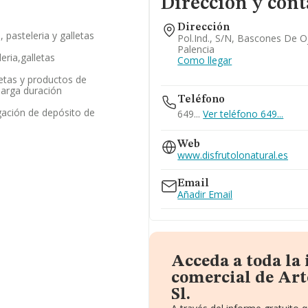
Dirección y cont
Dirección
, pasteleria y galletas
Pol.ind., S/n, Bascones De O
Palencia
leria,galletas
Como llegar
letas y productos de
larga duración
Teléfono
gación de depósito de
649...
Ver teléfono 649...
Web
www.disfrutolonatural.es
Email
Añadir Email
Acceda a toda la
comercial de Art
Sl.