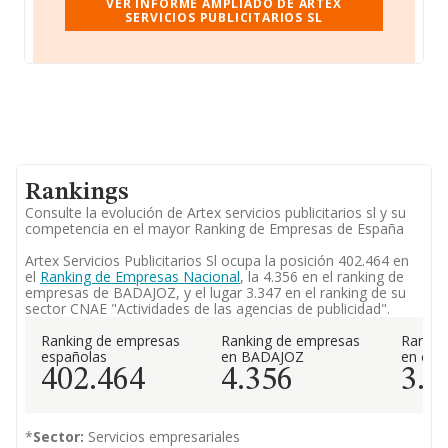
VER INFORME AMPLIADO DE ARTEX
SERVICIOS PUBLICITARIOS SL
Rankings
Consulte la evolución de Artex servicios publicitarios sl y su
competencia en el mayor Ranking de Empresas de España
Artex Servicios Publicitarios Sl ocupa la posición 402.464 en
el
Ranking de Empresas Nacional
, la 4.356 en el ranking de
empresas de BADAJOZ, y el lugar 3.347 en el ranking de su
sector CNAE "Actividades de las agencias de publicidad".
Ranking de empresas
Ranking de empresas
Rankin
españolas
en BADAJOZ
en el 
402.464
4.356
3.3
*
Sector:
Servicios empresariales