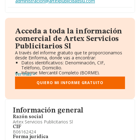
administracion@artexpublicidadslu.com
Acceda a toda la información
comercial de Artex Servicios
Publicitarios Sl
A través del informe gratuito que te proporcionamos
desde Einforma, donde vas a encontrar:
Datos identificativos: Denominación, CIF,
Teléfono, Domicilio.
Informe Mercantil Completo (BORME).
Ver más
Gráficos de Evolución Ventas y Empleados.
Consejo de Administración y Administradores.
QUIERO MI INFORME GRATUITO
Directivos y Ejecutivos.
Accionistas.
Participaciones y Vinculaciones en otras empresas.
Artículos de prensa publicados sobre la empresa.
Información oficial y registral complementaria.
Información general
Razón social
Artex Servicios Publicitarios Sl
CIF
B06162424
Forma jurídica