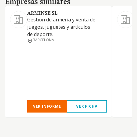
Empresas similares
ARMINSE SL
Gestión de armería y venta de
L
juegos, juguetes y artículos
de deporte.
BARCELONA
D
VER INFORME
VER FICHA