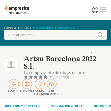
EMPRESITE ESPAÑA
ARTSU BARCELONA 2022 S.L.
Buscar
Artsu Barcelona 2022
S.l.
La compraventa de obras de arte
0
/5
( 0 votos)
LLAMAR
SITIO WEB
CÓMO
VER
LLEGAR
INFORME
DIRECCIÓN Y CONTACTO
INFORMACIÓN GENERAL
DATOS COM