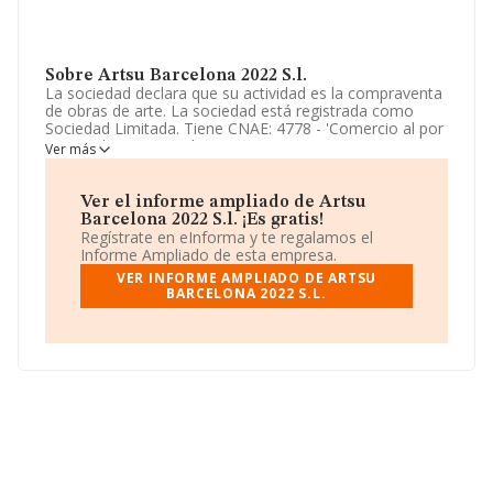
Sobre Artsu Barcelona 2022 S.l.
La sociedad declara que su actividad es la compraventa
de obras de arte. La sociedad está registrada como
Sociedad Limitada. Tiene CNAE: 4778 - 'Comercio al por
menor de otros productos nuevos'. La empresa no
Ver más
tiene actividad en mercados exteriores.
La sociedad
Artsu Barcelona 2022 S.L
, con CIF
Ver el informe ampliado de Artsu
B10645455, está situada en Plaza Doctor Letamendi
Barcelona 2022 S.l. ¡Es gratis!
núm. 30 33, Pr 2, (08007), en el municipio de Barcelona,
Regístrate en eInforma y te regalamos el
Cataluña.
Informe Ampliado de esta empresa.
VER INFORME AMPLIADO DE ARTSU
En base a la información de la que dispone INFORMA
BARCELONA 2022 S.L.
sobre 13.277 compañías, a nivel nacional la facturación
asciende a 4.133 millones de euros y la media entre
todas las compañías es de 311 mil euros de ventas. Por
último, con el fin de ampliar la información relativa al
ámbito de la empresa, la antigüedad alcanza los 18
años desde la constitución. Los empleados de media
son 2.