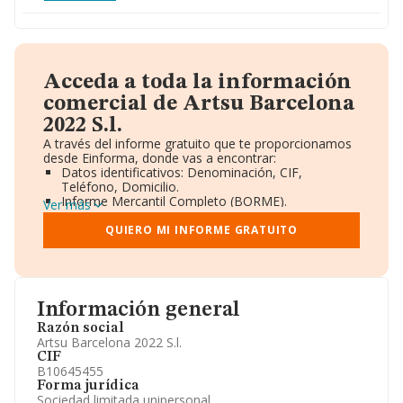
Acceda a toda la información
comercial de Artsu Barcelona
2022 S.l.
A través del informe gratuito que te proporcionamos
desde Einforma, donde vas a encontrar:
Datos identificativos: Denominación, CIF,
Teléfono, Domicilio.
Informe Mercantil Completo (BORME).
Ver más
Gráficos de Evolución Ventas y Empleados.
Consejo de Administración y Administradores.
QUIERO MI INFORME GRATUITO
Directivos y Ejecutivos.
Accionistas.
Participaciones y Vinculaciones en otras empresas.
Artículos de prensa publicados sobre la empresa.
Información oficial y registral complementaria.
Información general
Razón social
Artsu Barcelona 2022 S.l.
CIF
B10645455
Forma jurídica
Sociedad limitada unipersonal