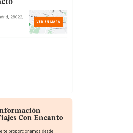
acto
adrid, 28022,
VER EN MAPA
 información
Viajes Con Encanto
que te proporcionamos desde