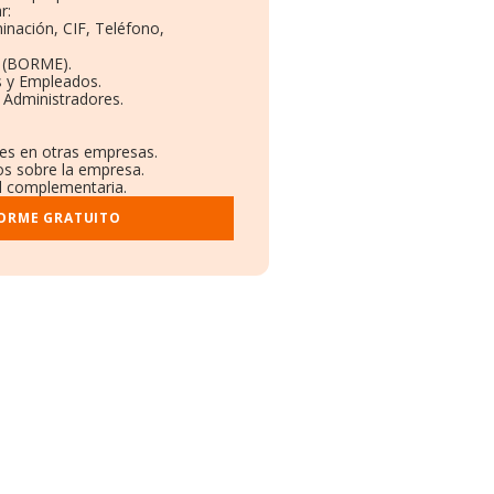
r:
inación, CIF, Teléfono,
o (BORME).
s y Empleados.
 Administradores.
nes en otras empresas.
os sobre la empresa.
al complementaria.
FORME GRATUITO