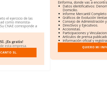
Einforma, donde vas a encontra
Datos identificativos: Denom
Domicilio.
Informe Mercantil Complet
Gráficos de Evolución Venta
to el ejercicio de las
Consejo de Administración y
vidad como minorista-
Directivos y Ejecutivos.
. Su CNAE corresponde a
Accionistas.
dad no tiene actividad en
Participaciones y Vinculacio
Artículos de prensa publicad
Información oficial y registr
1, se encuentra en Calle
. ¡Es gratis!
 de esta empresa.
QUIERO MI IN
.952 empresas, en el ámbito
NCANTO SL.
os y se estima que el
lón de euros. Teniendo en
NFORMA aparecen 3963
. Con el fin de ampliar la
stitución es de 17 años. Los