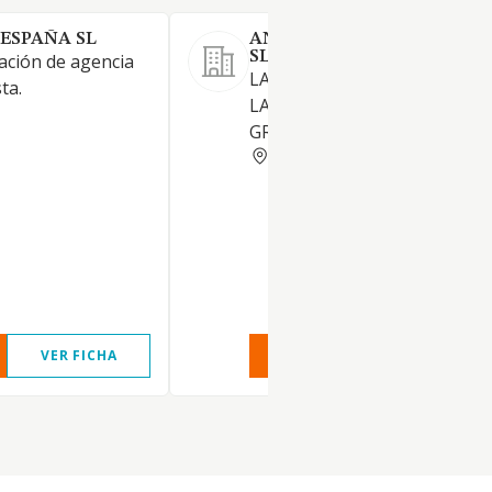
 ESPAÑA SL
ANGLOJET CULTURAL TRA
SL
ación de agencia
LAS ACTIVIDADES PROPIAS 
ta.
LAS AGENCIAS DE VIAJES DEL
GRUPO MINORISTA.
MADRID
VER FICHA
VER INFORME
VER FIC