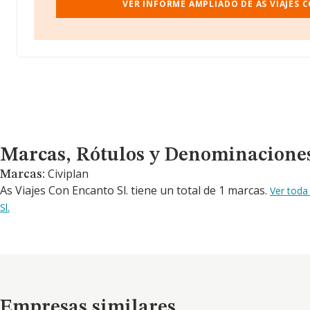
VER INFORME AMPLIADO DE AS VIAJES 
Marcas, Rótulos y Denominaciones Comerciales
Marcas, Rótulos y Denominacione
Civiplan
Marcas:
As Viajes Con Encanto Sl. tiene un total de 1 marcas.
Ver toda
Sl.
Empresas similares
Empresas similares