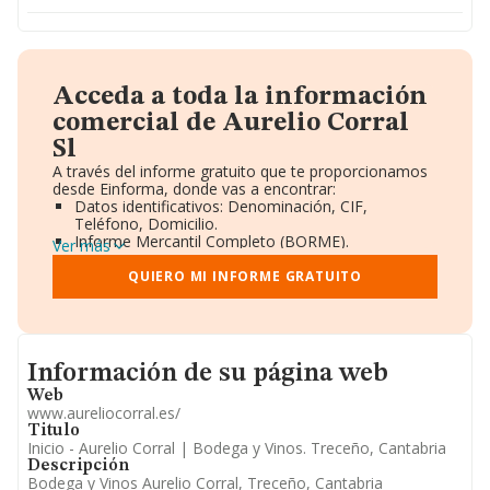
Acceda a toda la información
comercial de Aurelio Corral
Sl
A través del informe gratuito que te proporcionamos
desde Einforma, donde vas a encontrar:
Datos identificativos: Denominación, CIF,
Teléfono, Domicilio.
Informe Mercantil Completo (BORME).
Ver más
Gráficos de Evolución Ventas y Empleados.
Consejo de Administración y Administradores.
QUIERO MI INFORME GRATUITO
Directivos y Ejecutivos.
Accionistas.
Participaciones y Vinculaciones en otras empresas.
Artículos de prensa publicados sobre la empresa.
Informacion de su página web
Información oficial y registral complementaria.
Información de su página web
Web
www.aureliocorral.es/
Titulo
Inicio - Aurelio Corral | Bodega y Vinos. Treceño, Cantabria
Descripción
Bodega y Vinos Aurelio Corral, Treceño, Cantabria