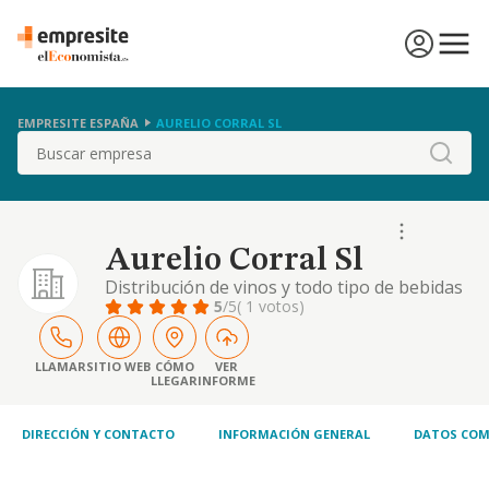
EMPRESITE ESPAÑA
AURELIO CORRAL SL
Buscar
Aurelio Corral Sl
Distribución de vinos y todo tipo de bebidas
5
/5
( 1 votos)
LLAMAR
SITIO WEB
CÓMO
VER
LLEGAR
INFORME
DIRECCIÓN Y CONTACTO
INFORMACIÓN GENERAL
DATOS COM