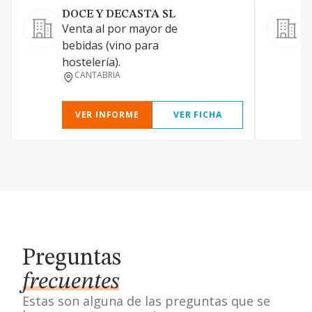
DOCE Y DECASTA SL
Venta al por mayor de
C
bebidas (vino para
p
hostelería).
b
CANTABRIA
h
VER INFORME
VER FICHA
Preguntas
frecuentes
Estas son alguna de las preguntas que se