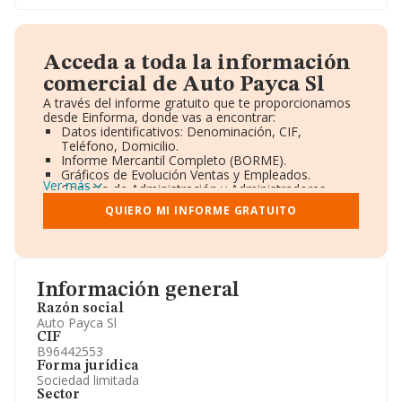
Acceda a toda la información
comercial de Auto Payca Sl
A través del informe gratuito que te proporcionamos
desde Einforma, donde vas a encontrar:
Datos identificativos: Denominación, CIF,
Teléfono, Domicilio.
Informe Mercantil Completo (BORME).
Gráficos de Evolución Ventas y Empleados.
Ver más
Consejo de Administración y Administradores.
Directivos y Ejecutivos.
QUIERO MI INFORME GRATUITO
Accionistas.
Participaciones y Vinculaciones en otras empresas.
Artículos de prensa publicados sobre la empresa.
Información oficial y registral complementaria.
Información general
Razón social
Auto Payca Sl
CIF
B96442553
Forma jurídica
Sociedad limitada
Sector