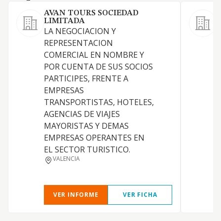
AVAN TOURS SOCIEDAD
LIMITADA
LA NEGOCIACION Y
"
REPRESENTACION
s
COMERCIAL EN NOMBRE Y
l
POR CUENTA DE SUS SOCIOS
C
PARTICIPES, FRENTE A
p
EMPRESAS
c
TRANSPORTISTAS, HOTELES,
e
AGENCIAS DE VIAJES
c
MAYORISTAS Y DEMAS
p
EMPRESAS OPERANTES EN
p
EL SECTOR TURISTICO.
n
VALENCIA
p
VER INFORME
VER FICHA