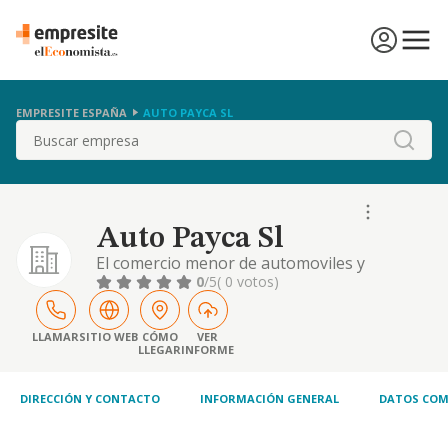
EMPRESITE ESPAÑA
AUTO PAYCA SL
Buscar
Auto Payca Sl
El comercio menor de automoviles y
recambios, reparacion de automoviles,
0
/5
( 0 votos)
comisionistas de automoviles.
LLAMAR
SITIO WEB
CÓMO
VER
LLEGAR
INFORME
DIRECCIÓN Y CONTACTO
INFORMACIÓN GENERAL
DATOS COM