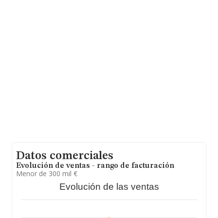
compañías alcanza los 420 mil euros. En cuanto a la
información relativa a la provincia de Valencia, en la
base de datos de INFORMA aparecen 2368 empresas,
cuyas ventas han obtenido los 543 millones de euros.
Finalmente, para completar los datos de sector, en
2023, la media de antigüedad desde la constitución es
de 12 años. La media de empleados es de 2.
Datos comerciales
Evolución de ventas - rango de facturación
Menor de 300 mil €
Evolución de las ventas