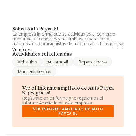
Sobre Auto Payca Sl
La empresa informa que su actividad es el comercio
menor de automóviles y recambios, reparación de
automóviles, comisionistas de automóviles. La empresa
aparece inscrita en el Registro Mercantil como Sociedad
Ver más
Limitada. Tiene CNAE: 4619 - 'Intermediarios del
Actividades relacionadas
comercio de productos diversos'. No realiza actividad de
Vehiculos
Automovil
Reparaciones
importación y/o exportación.
Mantenimientos
Ha tenido el mismo número de empleados y teniendo
en cuenta la información a disposición de INFORMA, ha
contado con un número de empleados inferior a la
media de sector.
Ver el informe ampliado de Auto Payca
Sl ¡Es gratis!
La sociedad española
Auto Payca S.L
, con número de
Regístrate en eInforma y te regalamos el
identificación fiscal B96442553, se encuentra en Paseo
Informe Ampliado de esta empresa.
Gregorio Mayans Y Siscar núm. 14, (46780), Oliva,
VER INFORME AMPLIADO DE AUTO
Valencia, Comunidad Valenciana.
PAYCA SL
En relación con el sector y disponiendo de los datos de
hasta 35.522 empresas, la facturación en el ámbito
nacional alcanza los 14.930 millones de euros y en 2023
la media de facturación de ventas entre todas las