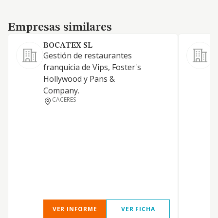
Empresas similares
Empresas similares
BOCATEX SL
Gestión de restaurantes
L
franquicia de Vips, Foster's
Hollywood y Pans &
S
Company.
CACERES
Y
VER INFORME
VER FICHA