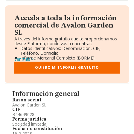
Acceda a toda la información
comercial de Avalon Garden
Sl.
A través del informe gratuito que te proporcionamos
desde Einforma, donde vas a encontrar:
Datos identificativos: Denominación, CIF,
Teléfono, Domicilio.
Informe Mercantil Completo (BORME).
Ver más
Gráficos de Evolución Ventas y Empleados.
Consejo de Administración y Administradores.
QUIERO MI INFORME GRATUITO
Directivos y Ejecutivos.
Accionistas.
Participaciones y Vinculaciones en otras empresas.
Artículos de prensa publicados sobre la empresa.
Información oficial y registral complementaria.
Información general
Razón social
Avalon Garden Sl.
CIF
B44649028
Forma jurídica
Sociedad limitada
Fecha de constitución
16-2-2023