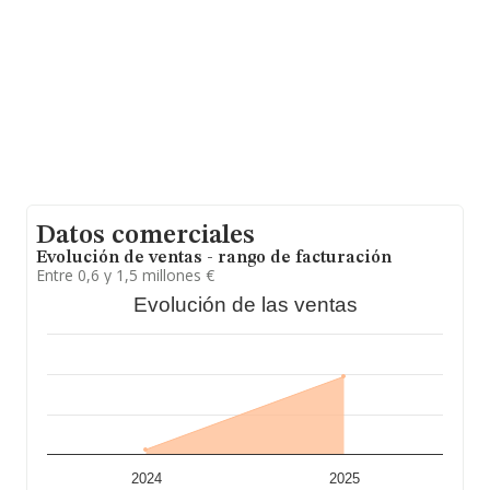
información de interés en el ámbito sectorial, los
empleados de media son 3; la media de antigüedad
desde la constitución es de 12 años.
Datos comerciales
Evolución de ventas - rango de facturación
Entre 0,6 y 1,5 millones €
Evolución de las ventas
2024
2025