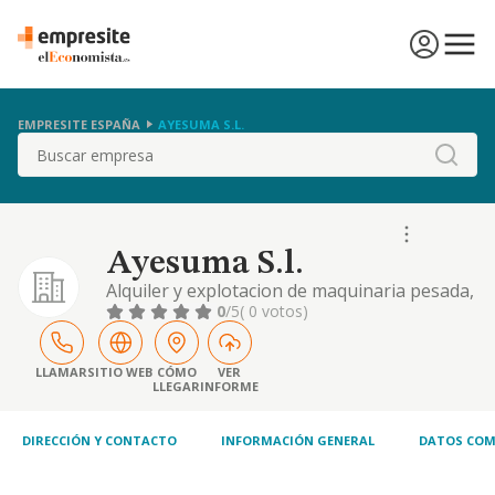
EMPRESITE ESPAÑA
AYESUMA S.L.
Buscar
Ayesuma S.l.
Alquiler y explotacion de maquinaria pesada,
grupos electrogenos, taller de reparacion en
0
/5
( 0 votos)
general, alquiler de tractores agricolas,
compra venta de maquinaria nueva y usada,
venta de repuestos y accesorios de taller.
LLAMAR
SITIO WEB
CÓMO
VER
LLEGAR
INFORME
DIRECCIÓN Y CONTACTO
INFORMACIÓN GENERAL
DATOS COM