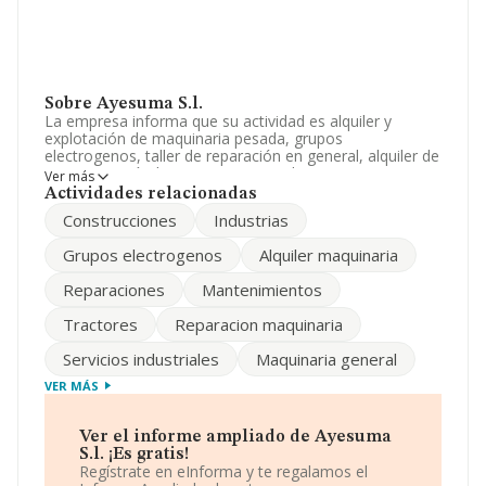
Sobre Ayesuma S.l.
La empresa informa que su actividad es alquiler y
explotación de maquinaria pesada, grupos
electrogenos, taller de reparación en general, alquiler de
tractores agrícolas, compra venta de maquinaria nueva
Ver más
y usada, venta de repuestos y accesorios de taller. La
Actividades relacionadas
sociedad está inscrita en el Registro Mercantil como
Construcciones
Industrias
Sociedad Limitada. Su actividad CNAE es 'Cultivo de
frutos tropicales y subtropicales' con código 0122. La
Grupos electrogenos
Alquiler maquinaria
empresa no tiene actividad en mercados exteriores.
Reparaciones
Mantenimientos
La plantilla se ha mantenido igual y según los datos a
disposición de INFORMA, ha tenido un número de
Tractores
Reparacion maquinaria
empleados por debajo de la media de sector.
Servicios industriales
Maquinaria general
Es posible ponerse en contacto con la empresa a través
del teléfono 922730554.
VER MÁS
La sociedad
Ayesuma S.L
, con número de
identificación fiscal B38449856, tiene domicilio fiscal en
Ver el informe ampliado de Ayesuma
Carretera General Tf 66 Guaza A Las Galletas Km 3,
S.l. ¡Es gratis!
(38632), Guargacho, en Santa Cruz De Tenerife, Islas
Regístrate en eInforma y te regalamos el
Canarias.