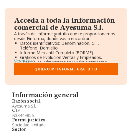
Acceda a toda la información
comercial de Ayesuma S.l.
A través del informe gratuito que te proporcionamos
desde Einforma, donde vas a encontrar:
Datos identificativos: Denominación, CIF,
Teléfono, Domicilio.
Informe Mercantil Completo (BORME).
Gráficos de Evolución Ventas y Empleados.
Ver más
Consejo de Administración y Administradores.
Directivos y Ejecutivos.
QUIERO MI INFORME GRATUITO
Accionistas.
Participaciones y Vinculaciones en otras empresas.
Artículos de prensa publicados sobre la empresa.
Información oficial y registral complementaria.
Información general
Razón social
Ayesuma S.l.
CIF
B38449856
Forma jurídica
Sociedad limitada
Sector