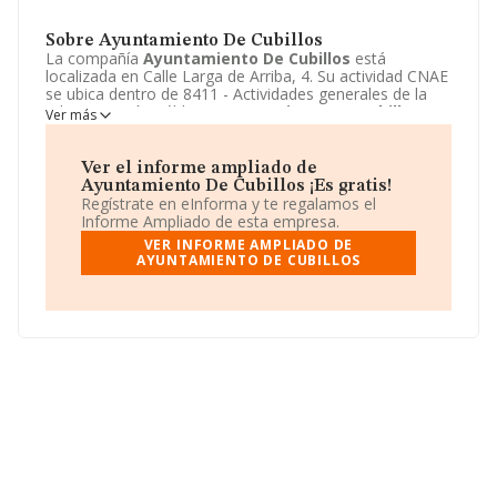
Sobre Ayuntamiento De Cubillos
La compañía
Ayuntamiento De Cubillos
está
localizada en Calle Larga de Arriba, 4. Su actividad CNAE
se ubica dentro de 8411 - Actividades generales de la
administración pública.
Ayuntamiento De Cubillos
Ver más
tiene un modelo de sociedad Corporaciones locales.
Ver el informe ampliado de
Ayuntamiento De Cubillos ¡Es gratis!
Regístrate en eInforma y te regalamos el
Informe Ampliado de esta empresa.
VER INFORME AMPLIADO DE
AYUNTAMIENTO DE CUBILLOS