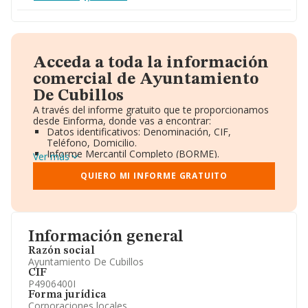
Acceda a toda la información
comercial de Ayuntamiento
De Cubillos
A través del informe gratuito que te proporcionamos
desde Einforma, donde vas a encontrar:
Datos identificativos: Denominación, CIF,
Teléfono, Domicilio.
Informe Mercantil Completo (BORME).
Ver más
Gráficos de Evolución Ventas y Empleados.
Consejo de Administración y Administradores.
QUIERO MI INFORME GRATUITO
Directivos y Ejecutivos.
Accionistas.
Participaciones y Vinculaciones en otras empresas.
Artículos de prensa publicados sobre la empresa.
Información oficial y registral complementaria.
Información general
Razón social
Ayuntamiento De Cubillos
CIF
P4906400I
Forma jurídica
Corporaciones locales