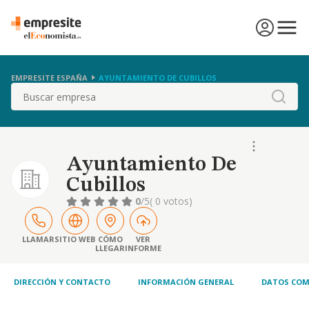
EMPRESITE ESPAÑA
AYUNTAMIENTO DE CUBILLOS
Buscar
Ayuntamiento De
Cubillos
0
/5
( 0 votos)
LLAMAR
SITIO WEB
CÓMO
VER
LLEGAR
INFORME
DIRECCIÓN Y CONTACTO
INFORMACIÓN GENERAL
DATOS COM