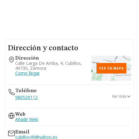
Dirección y contacto
Dirección
Calle Larga De Arriba, 4, Cubillos,
49730, Zamora
VER EN MAPA
Como llegar
Teléfono
Ver más
980529112
980524963
Web
987458023
Añadir Web
Email
cubillos49@yahoo.es