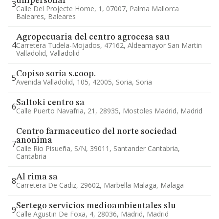
unipersonal
3
Calle Del Projecte Home, 1, 07007, Palma Mallorca
Baleares, Baleares
Agropecuaria del centro agrocesa sau
4
Carretera Tudela-Mojados, 47162, Aldeamayor San Martin
Valladolid, Valladolid
Copiso soria s.coop.
5
Avenida Valladolid, 105, 42005, Soria, Soria
Saltoki centro sa
6
Calle Puerto Navafria, 21, 28935, Mostoles Madrid, Madrid
Centro farmaceutico del norte sociedad
anonima
7
Calle Rio Pisueña, S/n, 39011, Santander Cantabria,
Cantabria
Al rima sa
8
Carretera De Cadiz, 29602, Marbella Malaga, Malaga
Sertego servicios medioambientales slu
9
Calle Agustin De Foxa, 4, 28036, Madrid, Madrid