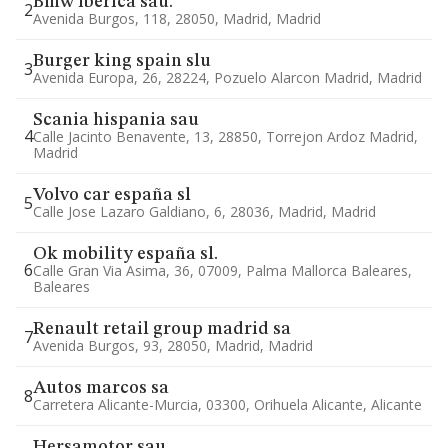
Bmw iberica sau.
2
Avenida Burgos, 118, 28050, Madrid, Madrid
Burger king spain slu
3
Avenida Europa, 26, 28224, Pozuelo Alarcon Madrid, Madrid
Scania hispania sau
4
Calle Jacinto Benavente, 13, 28850, Torrejon Ardoz Madrid,
Madrid
Volvo car españa sl
5
Calle Jose Lazaro Galdiano, 6, 28036, Madrid, Madrid
Ok mobility españa sl.
6
Calle Gran Via Asima, 36, 07009, Palma Mallorca Baleares,
Baleares
Renault retail group madrid sa
7
Avenida Burgos, 93, 28050, Madrid, Madrid
Autos marcos sa
8
Carretera Alicante-Murcia, 03300, Orihuela Alicante, Alicante
Hersamotor sau