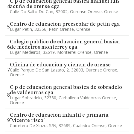
C p de educacion general basica manuel luis
4
acuña de orense cga
Calle Do Salto Do Can, 32002, Ourense Orense, Orense
Centro de educacion preescolar de petin cga
5
Lugar Petin, 32356, Petin Orense, Orense
Colegio publico de educacion general basica
6
de medeiros monterrey cga
Lugar Medeiros, 32619, Monterrei Orense, Orense
Oficina de educacion y ciencia de orense
7
Calle Parque De San Lazaro, 2, 32003, Ourense Orense,
Orense
C p de educacion general basica de sobradelo
de valdeorras cga
8
Lugar Sobradelo, 32330, Carballeda Valdeorras Orense,
Orense
Centro de educacion infantil e primaria
9
"vicente risco"
Carretera De Xinzo, S/n, 32689, Cualedro Orense, Orense