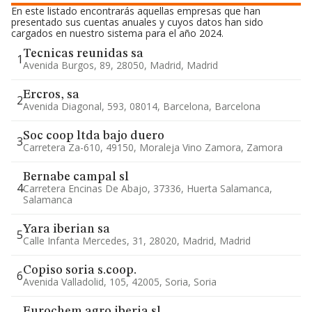
En este listado encontrarás aquellas empresas que han
presentado sus cuentas anuales y cuyos datos han sido
cargados en nuestro sistema para el año 2024.
Tecnicas reunidas sa
1
Avenida Burgos, 89, 28050, Madrid, Madrid
Ercros, sa
2
Avenida Diagonal, 593, 08014, Barcelona, Barcelona
Soc coop ltda bajo duero
3
Carretera Za-610, 49150, Moraleja Vino Zamora, Zamora
Bernabe campal sl
4
Carretera Encinas De Abajo, 37336, Huerta Salamanca,
Salamanca
Yara iberian sa
5
Calle Infanta Mercedes, 31, 28020, Madrid, Madrid
Copiso soria s.coop.
6
Avenida Valladolid, 105, 42005, Soria, Soria
Eurochem agro iberia sl.