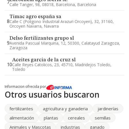
7
Calle Tanger, 98, 08018, Barcelona, Barcelona
Timac agro españa sa
8
Calle C (poligono Industrial Arazuri Orcoyen), 32, 31160,
Orcoyen Navarra, Navarra
Delso fertilizantes grupo sl
9
Avenida Pascual Marquina, 12, 50300, Calatayud Zaragoza,
Zaragoza
Aceites garcia de la cruz sl
10
Calle Reyes Catolicos, 23, 45710, Madridejos Toledo,
Toledo
Informacion ofrecida por
Otros usuarios buscaron
fertilizantes
agricultura y ganaderia
jardinerías
alimentación
plantas
cereales
semillas
Animales y Mascotas
industrias
ganado