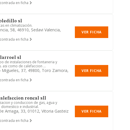
contrada en ficha
ledillo sl
cas en climatización.
ncia, 58, 46910, Sedavi Valencia,
VER FICHA
contrada en ficha
larroel sl
po de instalaciones de fontaneria y
. asi como de calefaccion ...
o Migueles, 37, 49800, Toro Zamora,
VER FICHA
contrada en ficha
alefaccion roncal sll
izacion y conduccion de gas, agua y
 domestico e industrial.
De Arriaga, 33, 01012, Vitoria Gasteiz
VER FICHA
contrada en ficha