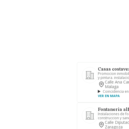
Casas costaver
Promocion inmobili
y pintura. instalacio
Calle Ana Ca
Malaga
Coincidencia en
VER EN MAPA
Fontaneria alf
Instalaciones de fo
construccion y san
Calle Diputa
Zaragoza