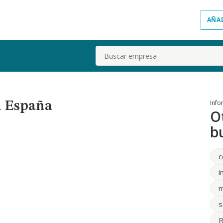
AÑA
Buscar
Info
n España
O
b
c
i
m
s
R