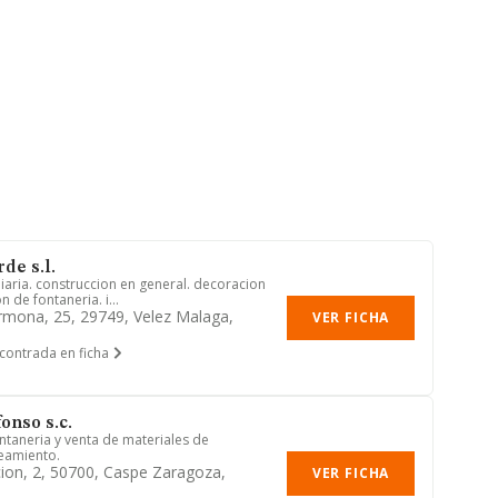
de s.l.
aria. construccion en general. decoracion
n de fontaneria. i...
rmona, 25, 29749, Velez Malaga,
VER FICHA
contrada en ficha
onso s.c.
ntaneria y venta de materiales de
eamiento.
cion, 2, 50700, Caspe Zaragoza,
VER FICHA