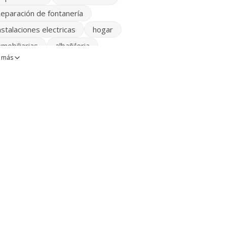
eparación de fontanería
nstalaciones electricas
hogar
nmobiliarias
albañileria
 más
nstalacion calefaccion
nstalaciones de climatización
elecomunicaciones
viviendas