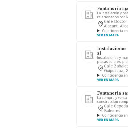
Fontaneria ag
La instalación y pr
relacionados con la
Calle Doctor
Alacant, Alic
Coincidencia en
VER EN MAPA
Instalacione
sl
Instalaciones y man
placas solares, pla
Calle Zabale
Guipuzcoa, 
Coincidencia en
VER EN MAPA
Fontaneria saa
La compra y venta d
construccion comple
Calle Cepeda
Baleares
Coincidencia en
VER EN MAPA