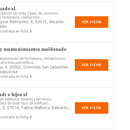
uado sl.
estación de toda clases de servicios
 fontanería, calefacción...
 Jose Belmonte, 8, 03015, Alicante
VER FICHA
ante
contrada en ficha
s y mantenimientos maldonado
tenimiento de fontaneria, climatizacion,
taformas petrolifera...
VER FICHA
ta, 4, 20002, Donostia San Sebastian
Guipuzcoa
contrada en ficha
di e hijos sl
e edificios, solares y terrenos,
ta de todo tipo de edificaci...
, 3, 07014, Palma Mallorca Baleares,
VER FICHA
contrada en ficha