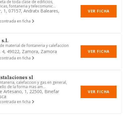
ta de toda clase de edificios,
icas, fontaneria y telecomunic...
r, 1, 07157, Andratx Baleares,
VER FICHA
contrada en ficha
s.l.
 de material de fontaneria y calefaccion
, 4, 49022, Zamora, Zamora
VER FICHA
contrada en ficha
stalaciones sl
ntaneria, calefaccion y gas en general,
llo de la forma mas am...
se Artesano, 1, 22500, Binefar
VER FICHA
sca
contrada en ficha