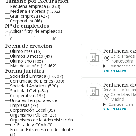
Tamaño por facturación
Pequeña empresa
(3.073)
Mediana empresa
(1.372)
Gran empresa
(427)
Corporativa
(46)
Nº de empleados
Aplicar filtro de empleados
Fecha de creación
Último mes
(15)
Fontaneria cas
Últimos 3 meses
(49)
Calle Travesi
Último año
(165)
Pontevedra,
Más de un año
(19.462)
Coincidencia en
Forma jurídica
VER EN MAPA
Sociedad Limitada
(17.607)
Comunidad de Bienes
(830)
Sociedad Anónima
(520)
Fontaneria div
Servicios de fonta
Sociedad Civil
(434)
Calle Islas 
Cooperativa
(135)
Madrid
Uniones Temporales de
Coincidencia en
Empresas
(79)
VER EN MAPA
Corporación Local
(35)
Organismo Público
(28)
Organismo de la Administración
del Estado y CCAA
(6)
Entidad Extranjera no Residente
(3)