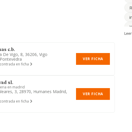
R
i
i
Leer
i
i
as c.b.
a De Vigo, 8, 36206, Vigo
t
 Pontevedra
VER FICHA
contrada en ficha
ad sl.
neria en madrid
Baleares, 3, 28970, Humanes Madrid,
VER FICHA
contrada en ficha