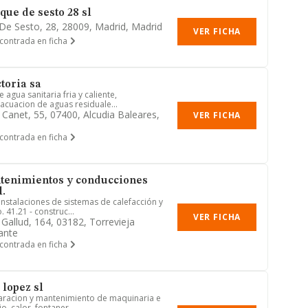
que de sesto 28 sl
De Sesto, 28, 28009, Madrid, Madrid
VER FICHA
contrada en ficha
toria sa
 agua sanitaria fria y caliente,
acuacion de aguas residuale...
 Canet, 55, 07400, Alcudia Baleares,
VER FICHA
contrada en ficha
tenimientos y conducciones
l.
 instalaciones de sistemas de calefacción y
 41.21 - construc...
VER FICHA
Gallud, 164, 03182, Torrevieja
cante
contrada en ficha
 lopez sl
eparacion y mantenimiento de maquinaria e
io, calor, fontaner...