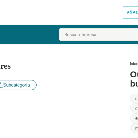
AÑAD
Buscar
res
Info
O
b
Subcategoría
c
c
e