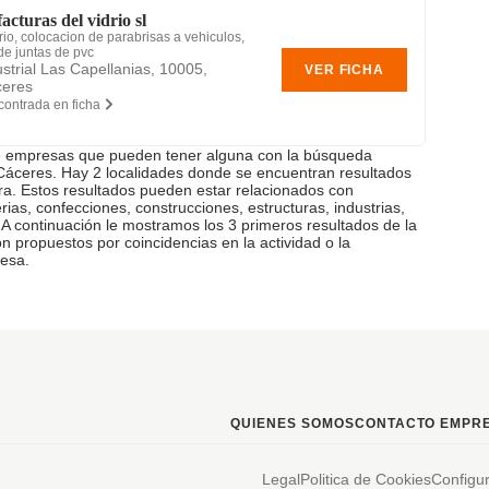
acturas del vidrio sl
rio, colocacion de parabrisas a vehiculos,
de juntas de pvc
strial Las Capellanias, 10005,
VER FICHA
ceres
contrada en ficha
e empresas que pueden tener alguna con la búsqueda
Cáceres. Hay 2 localidades donde se encuentran resultados
a. Estos resultados pueden estar relacionados con
erias, confecciones, construcciones, estructuras, industrias,
. A continuación le mostramos los 3 primeros resultados de la
 propuestos por coincidencias en la actividad o la
esa.
QUIENES SOMOS
CONTACTO EMPRE
Legal
Politica de Cookies
Configu