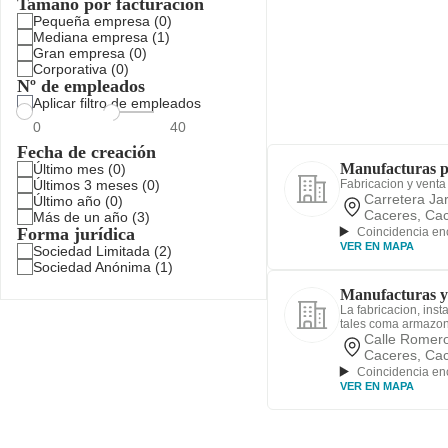
Tamaño por facturación
Pequeña empresa
(0)
Mediana empresa
(1)
Gran empresa
(0)
Corporativa
(0)
Nº de empleados
Aplicar filtro de empleados
Fecha de creación
Manufacturas p
Último mes
(0)
Últimos 3 meses
(0)
Fabricacion y venta
Carretera Ja
Último año
(0)
Caceres, Ca
Más de un año
(3)
Forma jurídica
Coincidencia en
VER EN MAPA
Sociedad Limitada
(2)
Sociedad Anónima
(1)
Manufacturas y 
La fabricacion, inst
tales coma armazone
Calle Romero
Caceres, Ca
Coincidencia en
VER EN MAPA