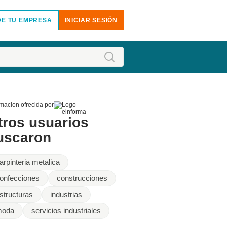
E TU EMPRESA
INICIAR SESIÓN
rmacion ofrecida por
tros usuarios
uscaron
arpinteria metalica
onfecciones
construcciones
structuras
industrias
moda
servicios industriales