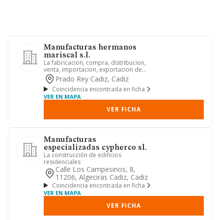
Manufacturas hermanos
mariscal s.l.
La fabricacion, compra, distribucion,
venta, importacion, exportacion de
toda clase de articulos de...
Prado Rey Cadiz, Cadiz
Coincidencia encontrada en ficha
VER EN MAPA
VER FICHA
Manufacturas
especializadas cypherco sl.
La construcción de edificios
residenciales
Calle Los Campesinos, 8,
11206, Algeciras Cadiz, Cadiz
Coincidencia encontrada en ficha
VER EN MAPA
VER FICHA