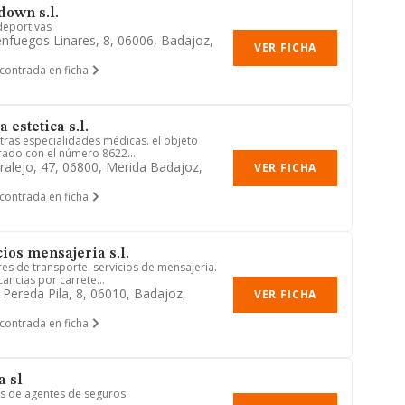
own s.l.
deportivas
ienfuegos Linares, 8, 06006, Badajoz,
VER FICHA
contrada en ficha
 estetica s.l.
otras especialidades médicas. el objeto
rado con el número 8622...
ralejo, 47, 06800, Merida Badajoz,
VER FICHA
contrada en ficha
ios mensajeria s.l.
res de transporte. servicios de mensajeria.
ancias por carrete...
 Pereda Pila, 8, 06010, Badajoz,
VER FICHA
contrada en ficha
a sl
s de agentes de seguros.