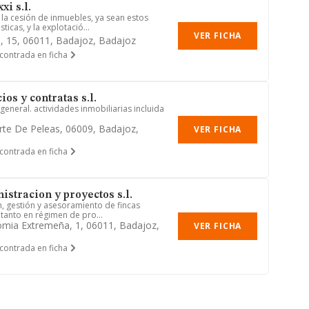
xi s.l.
 la cesión de inmuebles, ya sean estos
ticas, y la explotació...
VER FICHA
l, 15, 06011, Badajoz, Badajoz
contrada en ficha
ios y contratas s.l.
eneral. actividades inmobiliarias incluida
rte De Peleas, 06009, Badajoz,
VER FICHA
contrada en ficha
stracion y proyectos s.l.
n, gestión y asesoramiento de fincas
 tanto en régimen de pro...
mia Extremeña, 1, 06011, Badajoz,
VER FICHA
contrada en ficha