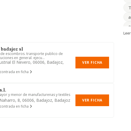
T
a
o
Leer
S
A
badajoz sl
 de escombros. transporte publico de
s
uciones en general. ejecu...
ustrial El Nevero, 06006, Badajoz,
VER FICHA
m
contrada en ficha
t
p
.l.
P
yor y menor de manufacturenas y textiles
 Naharro, 8, 06006, Badajoz, Badajoz
VER FICHA
contrada en ficha