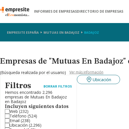
INFORMES DE EMPRESAS
DIRECTORIO DE EMPRESAS
EMPRESITE ESPAÑA
MUTUAS EN BADAJOZ
BADAJOZ
Empresas de "Mutuas En Badajoz" 
(Búsqueda realizada por el usuario)
Ver más información
Ubicación
Filtros
BORRAR FILTROS
Hemos encontrado 2.296
empresas de Mutuas En Badajoz
en Badajoz
Incluyen siguientes datos
Web
(232)
Teléfono
(524)
Email
(238)
Ubicación
(2.296)