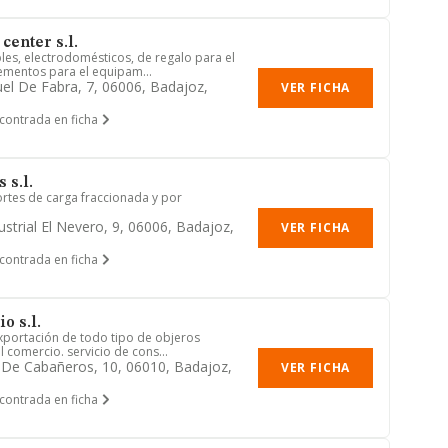
center s.l.
es, electrodomésticos, de regalo para el
ementos para el equipam...
el De Fabra, 7, 06006, Badajoz,
VER FICHA
contrada en ficha
 s.l.
rtes de carga fraccionada y por
ustrial El Nevero, 9, 06006, Badajoz,
VER FICHA
contrada en ficha
o s.l.
xportación de todo tipo de objeros
 comercio. servicio de cons...
 De Cabañeros, 10, 06010, Badajoz,
VER FICHA
contrada en ficha