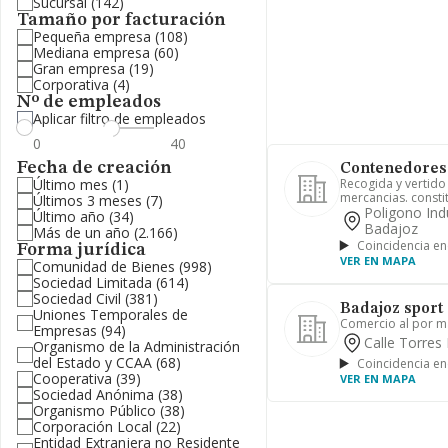
Sucursal
(142)
Tamaño por facturación
Pequeña empresa
(108)
Mediana empresa
(60)
Gran empresa
(19)
Corporativa
(4)
Nº de empleados
Aplicar filtro de empleados
Fecha de creación
Contenedores 
Último mes
(1)
Recogida y vertido
mercancias. constit
Últimos 3 meses
(7)
Poligono Ind
Último año
(34)
Badajoz
Más de un año
(2.166)
Coincidencia en
Forma jurídica
VER EN MAPA
Comunidad de Bienes
(998)
Sociedad Limitada
(614)
Sociedad Civil
(381)
Badajoz sport s
Uniones Temporales de
Comercio al por ma
Empresas
(94)
Calle Torres
Organismo de la Administración
del Estado y CCAA
(68)
Coincidencia en
Cooperativa
(39)
VER EN MAPA
Sociedad Anónima
(38)
Organismo Público
(38)
Corporación Local
(22)
Entidad Extranjera no Residente