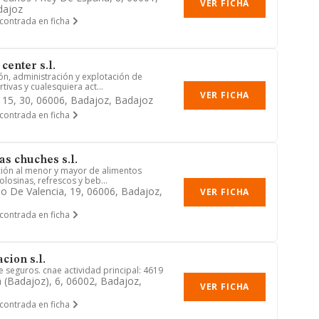
VER FICHA
dajoz
contrada en ficha
center s.l.
ión, administración y explotación de
tivas y cualesquiera act...
VER FICHA
 15, 30, 06006, Badajoz, Badajoz
contrada en ficha
s chuches s.l.
ución al menor y mayor de alimentos
olosinas, refrescos y beb...
mo De Valencia, 19, 06006, Badajoz,
VER FICHA
contrada en ficha
cion s.l.
e seguros. cnae actividad principal: 4619
 (badajoz), 6, 06002, Badajoz,
VER FICHA
contrada en ficha