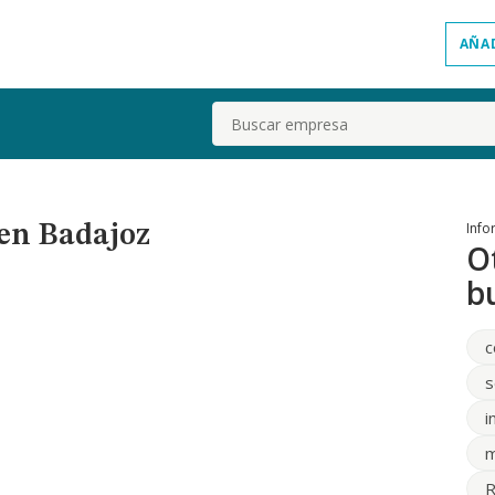
AÑA
Buscar
Info
en Badajoz
O
b
c
s
i
m
R