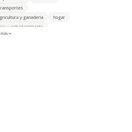
ransportes
gricultura y ganaderia
hogar
cio y entretenimiento
 más
alud y medicina
sesorías y despachos
eguros
limpiezas
ueblerias
ransporte de mercancias
roductos alimenticios
ublicidad