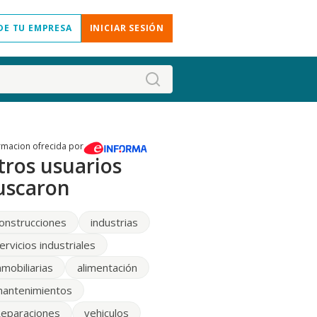
DE TU EMPRESA
INICIAR SESIÓN
rmacion ofrecida por
tros usuarios
uscaron
onstrucciones
industrias
ervicios industriales
nmobiliarias
alimentación
antenimientos
eparaciones
vehiculos