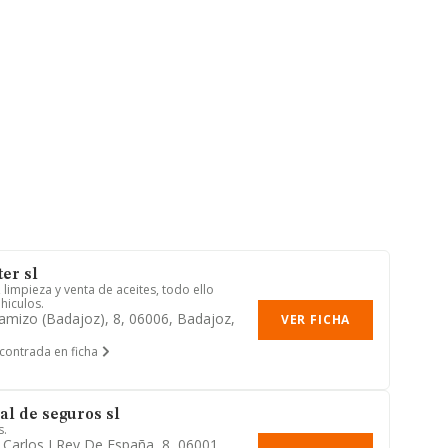
er sl
limpieza y venta de aceites, todo ello
hiculos.
hamizo (badajoz), 8, 06006, Badajoz,
VER FICHA
contrada en ficha
al de seguros sl
s.
 Carlos I Rey De España, 8, 06001,