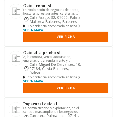
Ocio arenal sl.
La explotación de negocios de bares,
hostelería, restaurantes, cafeterías,
salas de fiestas, "pubs"...
Calle Arago, 32, 07006, Palma
Mallorca Baleares, Baleares
Coincidencia encontrada en ficha
VER EN MAPA
VER FICHA
Ocio el capricho sl.
A) la compra, venta, adquisicion,
enajenacion, arrendamiento y
explotacion, por cualquier titulo, d...
Calle Miguel De Cervantes, 10,
07184, Calvia Baleares,
Baleares
Coincidencia encontrada en ficha
VER EN MAPA
VER FICHA
Paparazzi ocio sl
La administracion y explotacion, en el
sentido mas amplio, de los negocios
de restaurantes, bares y...
Carretera Palma-Inca, 07141,