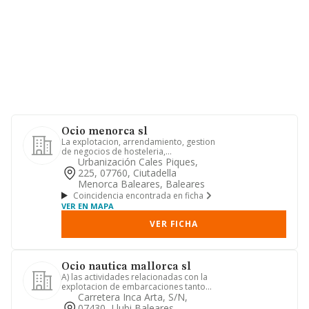
Ocio menorca sl
La explotacion, arrendamiento, gestion
de negocios de hosteleria,
restauracion y apartamentos turis...
Urbanización Cales Piques,
225, 07760, Ciutadella
Menorca Baleares, Baleares
Coincidencia encontrada en ficha
VER EN MAPA
VER FICHA
Ocio nautica mallorca sl
A) las actividades relacionadas con la
explotacion de embarcaciones tanto
en regimen de propiedad c...
Carretera Inca Arta, S/n,
07430, Llubi Baleares,