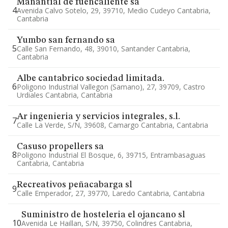
Manantial de fuencaliente sa
4
Avenida Calvo Sotelo, 29, 39710, Medio Cudeyo Cantabria,
Cantabria
Yumbo san fernando sa
5
Calle San Fernando, 48, 39010, Santander Cantabria,
Cantabria
Albe cantabrico sociedad limitada.
6
Poligono Industrial Vallegon (samano), 27, 39709, Castro
Urdiales Cantabria, Cantabria
Ar ingenieria y servicios integrales, s.l.
7
Calle La Verde, S/n, 39608, Camargo Cantabria, Cantabria
Casuso propellers sa
8
Poligono Industrial El Bosque, 6, 39715, Entrambasaguas
Cantabria, Cantabria
Recreativos peñacabarga sl
9
Calle Emperador, 27, 39770, Laredo Cantabria, Cantabria
Suministro de hosteleria el ojancano sl
10
Avenida Le Haillan, S/n, 39750, Colindres Cantabria,