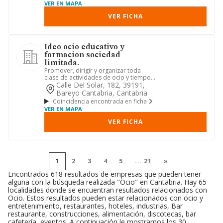
VER EN MAPA
VER FICHA
Ideo ocio educativo y
formacion sociedad
limitada.
Promover, dirigir y organizar toda
clase de actividades de ocio y tiempo
libre para personas y grup...
Calle Del Solar, 182, 39191,
Bareyo Cantabria, Cantabria
Coincidencia encontrada en ficha
VER EN MAPA
VER FICHA
1
2
3
4
5
...
21
»
Encontrados 618 resultados de empresas que pueden tener
alguna con la búsqueda realizada "Ocio" en Cantabria. Hay 65
localidades donde se encuentran resultados relacionados con
Ocio. Estos resultados pueden estar relacionados con ocio y
entretenimiento, restaurantes, hoteles, industrias, Bar
restaurante, construcciones, alimentación, discotecas, bar
cafetería, eventos. A continuación le mostramos los 30