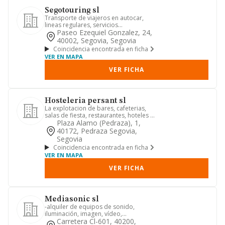
Segotouring sl
Transporte de viajeros en autocar,
lineas regulares, servicios
discrecionales. alquiler de autocare...
Paseo Ezequiel Gonzalez, 24,
40002, Segovia, Segovia
Coincidencia encontrada en ficha
VER EN MAPA
VER FICHA
Hosteleria persant sl
La explotacion de bares, cafeterias,
salas de fiesta, restaurantes, hoteles y
establecimiento de ho...
Plaza Alamo (pedraza), 1,
40172, Pedraza Segovia,
Segovia
Coincidencia encontrada en ficha
VER EN MAPA
VER FICHA
Mediasonic sl
-alquiler de equipos de sonido,
iluminación, imagen, vídeo,
audiovisuales, interactivos, informátic...
Carretera Cl-601, 40200,