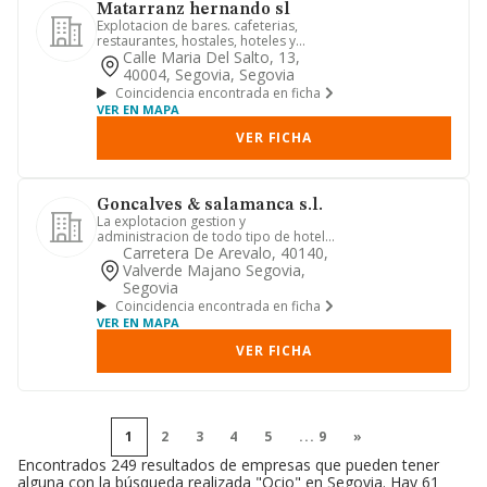
Matarranz hernando sl
Explotacion de bares. cafeterias,
restaurantes, hostales, hoteles y
servicios de hosteleria.
Calle Maria Del Salto, 13,
40004, Segovia, Segovia
Coincidencia encontrada en ficha
VER EN MAPA
VER FICHA
Goncalves & salamanca s.l.
La explotacion gestion y
administracion de todo tipo de hoteles
pensiones, hostales, casas rurales ...
Carretera De Arevalo, 40140,
Valverde Majano Segovia,
Segovia
Coincidencia encontrada en ficha
VER EN MAPA
VER FICHA
1
2
3
4
5
...
9
»
Encontrados 249 resultados de empresas que pueden tener
alguna con la búsqueda realizada "Ocio" en Segovia. Hay 61