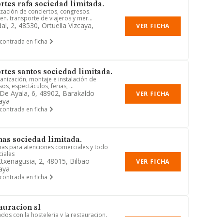
rtes rafa sociedad limitada.
zación de conciertos, congresos.
. transporte de viajeros y mer...
l, 2, 48530, Ortuella Vizcaya,
VER FICHA
contrada en ficha
rtes santos sociedad limitada.
anización, montaje e instalación de
os, espectáculos, ferias, ...
De Ayala, 6, 48902, Barakaldo
VER FICHA
caya
contrada en ficha
nas sociedad limitada.
inas para atenciones comerciales y todo
ciales
Etxenagusia, 2, 48015, Bilbao
VER FICHA
caya
contrada en ficha
auracion sl
os con la hosteleria y la restauracion.