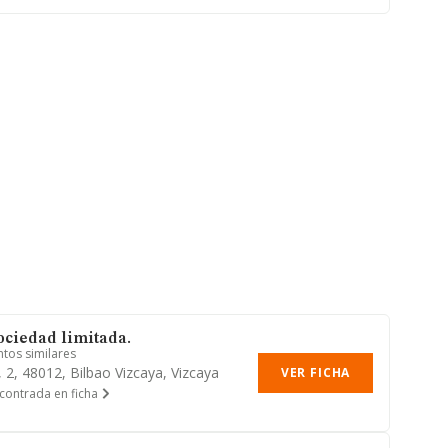
ociedad limitada.
ntos similares
 2, 48012, Bilbao Vizcaya, Vizcaya
VER FICHA
contrada en ficha