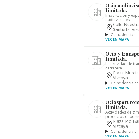
Ocio audiovis
limitada.
Importacion y expo
audiovisuales
Calle Nuestr
Santurtzi Viz
Coincidencia en
VER EN MAPA
Ocio y transp
limitada.
La actividad de tr
carretera
Plaza Murcia
Vizcaya
Coincidencia en
VER EN MAPA
Ociosport rom
limitada.
Actividades de gi
productos deportiv
Plaza Pio Bar
Vizcaya
Coincidencia en
VER EN MAPA