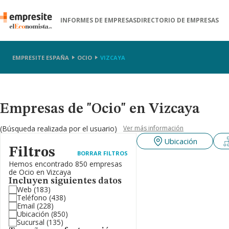
INFORMES DE EMPRESAS
DIRECTORIO DE EMPRESAS
EMPRESITE ESPAÑA
OCIO
VIZCAYA
Empresas de "Ocio" en Vizcaya
(Búsqueda realizada por el usuario)
Ver más información
Ubicación
Filtros
BORRAR FILTROS
Hemos encontrado 850 empresas
de Ocio en Vizcaya
Incluyen siguientes datos
Web
(183)
Teléfono
(438)
Email
(228)
Ubicación
(850)
Sucursal
(135)