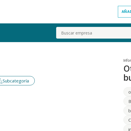
AÑA
Buscar
Info
O
b
Subcategoría
o
B
b
C
i