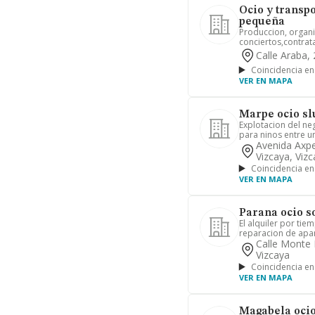
Ocio y transp
pequeña
Produccion, organi
conciertos,contratac
Calle Araba, 
Coincidencia en
VER EN MAPA
Marpe ocio sl
Explotacion del neg
para ninos entre u
Avenida Axpe
Vizcaya, Viz
Coincidencia en
VER EN MAPA
Parana ocio s
El alquiler por tie
reparacion de apar
Calle Monte 
Vizcaya
Coincidencia en
VER EN MAPA
Magabela ocio