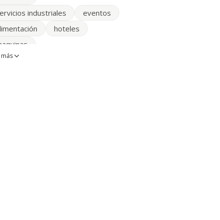
ervicios industriales
eventos
limentación
hoteles
aquinas
 más
aquinas recreativas
iscotecas
ervicios a empresas
rganizar eventos
onstrucciones
Publicidad
iestas
imagen y sonido