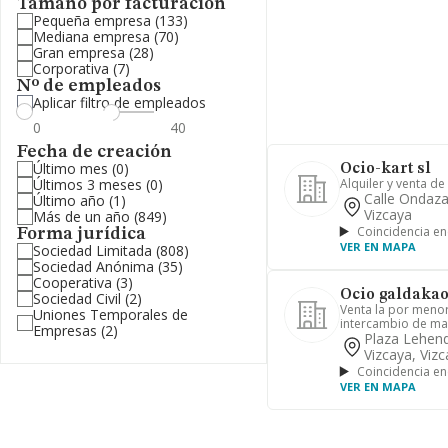
Tamaño por facturación
Pequeña empresa
(133)
Mediana empresa
(70)
Gran empresa
(28)
Corporativa
(7)
Nº de empleados
Aplicar filtro de empleados
Fecha de creación
Último mes
(0)
Ocio-kart sl
Últimos 3 meses
(0)
Alquiler y venta de
Calle Ondaza
Último año
(1)
Vizcaya
Más de un año
(849)
Coincidencia en
Forma jurídica
VER EN MAPA
Sociedad Limitada
(808)
Sociedad Anónima
(35)
Cooperativa
(3)
Ocio galdakao
Sociedad Civil
(2)
Venta la por menor
Uniones Temporales de
intercambio de mat
Empresas
(2)
Plaza Lehend
Vizcaya, Viz
Coincidencia en
VER EN MAPA