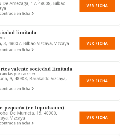
o De Amezaga, 17, 48008, Bilbao
VER FICHA
caya
contrada en ficha
ciedad limitada.
ria
, 3, 48007, Bilbao Vizcaya, Vizcaya
VER FICHA
contrada en ficha
rtes valente sociedad limitada.
cancías por carretera
suna, 9, 48903, Barakaldo Vizcaya,
VER FICHA
contrada en ficha
c. pequeña (en liquidacion)
tobal De Murrieta, 15, 48980,
caya, Vizcaya
VER FICHA
contrada en ficha