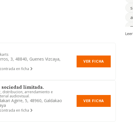
s
a
m
Leer
m
d
 karts
s
rros, 3, 48840, Guenes Vizcaya,
VER FICHA
o
contrada en ficha
c
f
 sociedad limitada.
, distribucion, arrendamiento e
erial audiovisual.
akari Agirre, 5, 48960, Galdakao
VER FICHA
caya
contrada en ficha