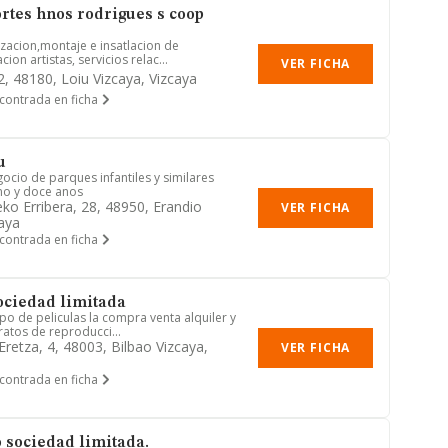
ortes hnos rodrigues s coop
zacion,montaje e insatlacion de
ion artistas, servicios relac...
VER FICHA
2, 48180, Loiu Vizcaya, Vizcaya
contrada en ficha
u
ocio de parques infantiles y similares
no y doce anos
ko Erribera, 28, 48950, Erandio
VER FICHA
caya
contrada en ficha
ociedad limitada
mpo de peliculas la compra venta alquiler y
atos de reproducci...
Eretza, 4, 48003, Bilbao Vizcaya,
VER FICHA
contrada en ficha
 sociedad limitada.