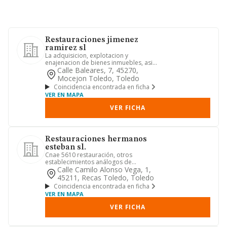
Restauraciones jimenez
ramirez sl
La adquisicion, explotacion y
enajenacion de bienes inmuebles, asi
como su urbanizacion, y la const...
Calle Baleares, 7, 45270,
Mocejon Toledo, Toledo
Coincidencia encontrada en ficha
VER EN MAPA
VER FICHA
Restauraciones hermanos
esteban sl.
Cnae 5610 restauración, otros
establecimientos análogos de
hostelería, explotación de bares,
Calle Camilo Alonso Vega, 1,
cafete...
45211, Recas Toledo, Toledo
Coincidencia encontrada en ficha
VER EN MAPA
VER FICHA