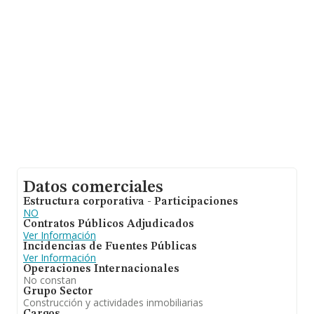
es de 532 mil euros de ventas. Finalmente, para
completar los datos de sector la media de empleados
de las empresas es de 4. La antigüedad desde la
constitución es de 17 años.
Datos comerciales
Estructura corporativa - Participaciones
NO
Contratos Públicos Adjudicados
Ver Información
Incidencias de Fuentes Públicas
Ver Información
Operaciones Internacionales
No constan
Grupo Sector
Construcción y actividades inmobiliarias