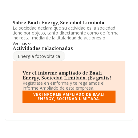
Sobre Baali Energy, Sociedad Limitada.
La sociedad declara que su actividad es la sociedad
tiene por objeto, tanto directamente como de forma
indirecta, mediante la titularidad de acciones o
participaciones en sociedades con objeto idéntico o
Ver más
análogo: el montaje e instalación de placas solares y
Actividades relacionadas
estructuras metálicas. cnae 43.21 la construcción
Energia fotovoltaica
completa, reparación, rehabilita. La empresa aparece
inscrita en el Registro Mercantil como Sociedad
Limitada. La actividad de referencia CNAE corresponde
a 'Instalaciones eléctricas', cuyo Código es 4321. La
Ver el informe ampliado de Baali
compañía no tiene actividad en mercados exteriores.
Energy, Sociedad Limitada. ¡Es gratis!
Regístrate en eInforma y te regalamos el
Su correo es
info@baali.es
.
Informe Ampliado de esta empresa.
VER INFORME AMPLIADO DE BAALI
La sociedad española
Baali Energy, Sociedad
ENERGY, SOCIEDAD LIMITADA.
Limitada
, B88776018, se encuentra en Plaza Zaldiaran
núm. 3 Bj Iz, (01012), en el municipio de Vitoria-gasteiz,
en Álava, País Vasco.
Con los datos a disposición de INFORMA sobre 45.589
empresas pertenecientes al sector, en el ámbito
nacional la facturación alcanza la cifra de 24.262
millones de euros y la media entre todas las compañías