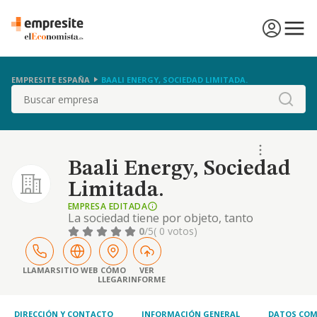
EMPRESITE ESPAÑA
BAALI ENERGY, SOCIEDAD LIMITADA.
Buscar
Baali Energy, Sociedad
Limitada.
EMPRESA EDITADA
La sociedad tiene por objeto, tanto
directamente como de forma indirecta,
0
/5
( 0 votos)
mediante la titularidad de acciones o
participaciones en sociedades con objeto
idéntico o análogo: el montaje e instalación
LLAMAR
SITIO WEB
CÓMO
VER
LLEGAR
INFORME
de placas solares y estructuras metálicas.
cnae 43.21 la construcción completa,
reparación, rehabilita
DIRECCIÓN Y CONTACTO
INFORMACIÓN GENERAL
DATOS COM