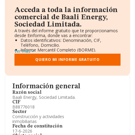
Acceda a toda la información
comercial de Baali Energy,
Sociedad Limitada.
A través del informe gratuito que te proporcionamos
desde Einforma, donde vas a encontrar:
Datos identificativos: Denominación, CIF,
Teléfono, Domicilio.
Informe Mercantil Completo (BORME).
Ver más
Gráficos de Evolución Ventas y Empleados.
Consejo de Administración y Administradores.
QUIERO MI INFORME GRATUITO
Directivos y Ejecutivos.
Accionistas.
Participaciones y Vinculaciones en otras empresas.
Artículos de prensa publicados sobre la empresa.
Información oficial y registral complementaria.
Información general
Razón social
Baali Energy, Sociedad Limitada.
CIF
B88776018
Sector
Construcción y actividades
inmobiliarias
Fecha de constitución
17-6-2026