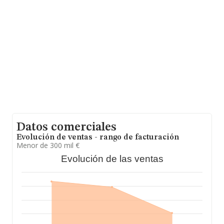
hasta 8.157 empresas, en el ámbito nacional la
facturación alcanza la cifra de 1.306 millones de euros y
se estima que el promedio de la facturación entre todas
las empresas es de 160 mil euros. En cuanto a la
información relativa a la provincia de Vizcaya, en la base
de datos de INFORMA aparecen 201 empresas, con
ventas en 2020 de hasta 17 millones de euros. Con el fin
de ampliar la información relativa a las compañías, la
media de empleados es de 2. La antigüedad alcanza los
19 años desde la constitución.
Datos comerciales
Evolución de ventas - rango de facturación
Menor de 300 mil €
Evolución de las ventas