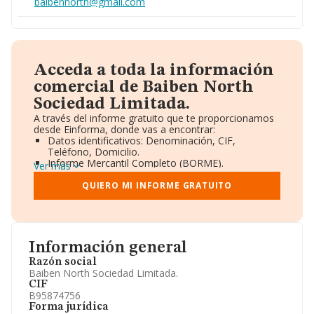
baibennorth@gmail.com
Acceda a toda la información
comercial de Baiben North
Sociedad Limitada.
A través del informe gratuito que te proporcionamos
desde Einforma, donde vas a encontrar:
Datos identificativos: Denominación, CIF,
Teléfono, Domicilio.
Informe Mercantil Completo (BORME).
Ver más
Gráficos de Evolución Ventas y Empleados.
Consejo de Administración y Administradores.
QUIERO MI INFORME GRATUITO
Directivos y Ejecutivos.
Accionistas.
Participaciones y Vinculaciones en otras empresas.
Artículos de prensa publicados sobre la empresa.
Información oficial y registral complementaria.
Información general
Razón social
Baiben North Sociedad Limitada.
CIF
B95874756
Forma jurídica