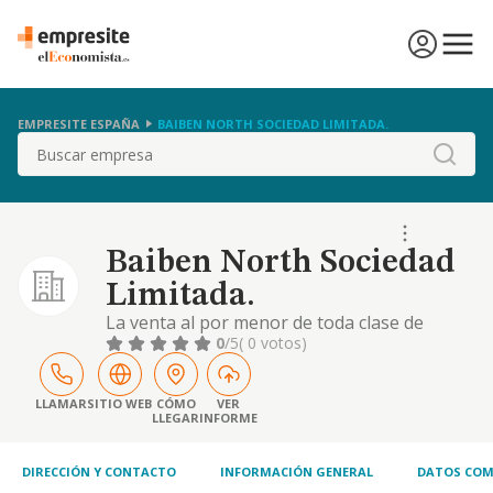
EMPRESITE ESPAÑA
BAIBEN NORTH SOCIEDAD LIMITADA.
Buscar
Baiben North Sociedad
Limitada.
La venta al por menor de toda clase de
prendas de vestir, así como complementos
0
/5
( 0 votos)
LLAMAR
SITIO WEB
CÓMO
VER
LLEGAR
INFORME
DIRECCIÓN Y CONTACTO
INFORMACIÓN GENERAL
DATOS COM