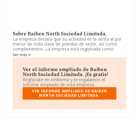
Sobre Baiben North Sociedad Limitada.
La empresa declara que su actividad es la venta al por
menor de toda clase de prendas de vestir, así como
complementos. La empresa está registrada como
Sociedad Limitada. La actividad de referencia CNAE
Ver más
corresponde a 'Comercio al por menor de textiles en
establecimientos especializados', cuyo Código es 4751.
La empresa no tiene actividad en mercados exteriores.
Ver el informe ampliado de Baiben
North Sociedad Limitada. ¡Es gratis!
Ha habido un descenso en cuanto al número de
Regístrate en eInforma y te regalamos el
empleados y atendiendo a los datos disponibles en
Informe Ampliado de esta empresa.
INFORMA, ese número ha estado por encima de la
VER INFORME AMPLIADO DE BAIBEN
media de sector.
NORTH SOCIEDAD LIMITADA.
Su email es
baibennorth@gmail.com
.
La empresa
Baiben North Sociedad Limitada
, NIF
B95874756, se encuentra en Calle Licenciado Poza
núm. 20, (48011), en el municipio de Bilbao, Vizcaya,
País Vasco.
En relación con el sector y disponiendo de los datos de