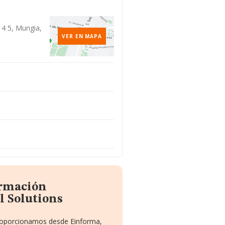
4 5, Mungia,
VER EN MAPA
ormación
l Solutions
 proporcionamos desde Einforma,