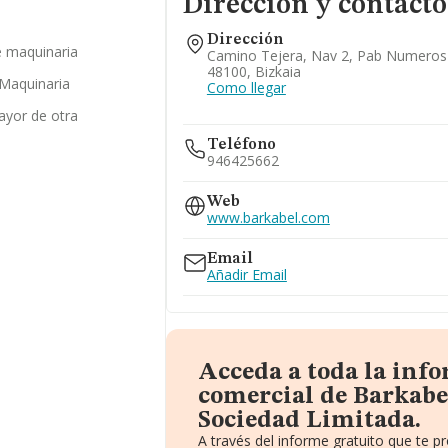
Dirección y contacto
Dirección
e maquinaria
Camino Tejera, Nav 2, Pab Numeros 
48100, Bizkaia
Maquinaria
Como llegar
ayor de otra
Teléfono
946425662
Web
www.barkabel.com
Email
Añadir Email
Acceda a toda la inf
comercial de Barkabe
Sociedad Limitada.
A través del informe gratuito que te