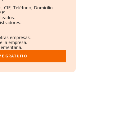
, CIF, Teléfono, Domicilio.
E).
pleados.
istradores.
 otras empresas.
re la empresa.
plementaria.
ME GRATUITO