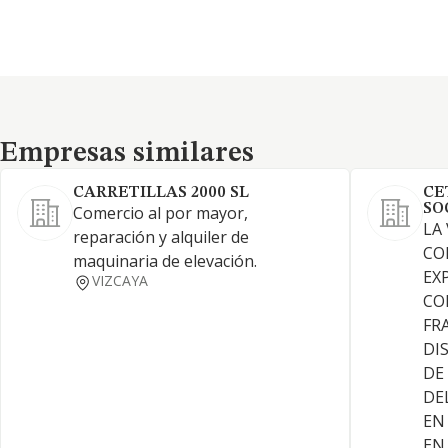
Empresas similares
Empresas similares
CARRETILLAS 2000 SL
CE
SO
Comercio al por mayor,
LA
reparación y alquiler de
CO
maquinaria de elevación.
EX
VIZCAYA
CO
FR
DI
DE
DE
EN
EN