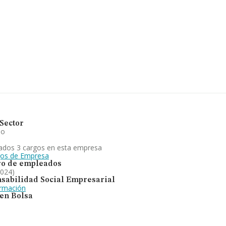
B95960993, está
l municipio de
pertenecientes al
illones de euros y se
as es de 1 millón de
ase de datos de
1.885 millones de
ctorial, la
pleados es de 4.
pecializada en
n el ranking de
Sector
io
ados 3 cargos en esta empresa
gos de Empresa
o de empleados
2024)
sabilidad Social Empresarial
ormación
 en Bolsa