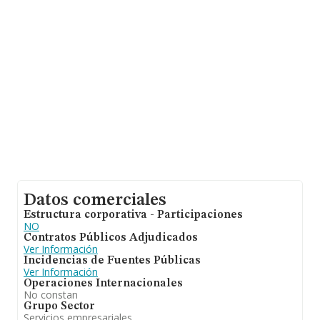
En base a la información de la que dispone INFORMA
sobre 56.819 compañías, a nivel nacional la facturación
asciende a 14.430 millones de euros y la media entre
todas las compañías es de 253 mil euros de ventas.
Teniendo en cuenta la información sobre Santa Cruz De
Tenerife, en la base de datos de INFORMA aparecen
964 empresas, cuyas ventas han obtenido los 101
millones de euros. Con el fin de ampliar la información
relativa a las compañías, la antigüedad desde la
constitución es de 19 años. Los empleados de media
son 3.
Datos comerciales
Estructura corporativa - Participaciones
NO
Contratos Públicos Adjudicados
Ver Información
Incidencias de Fuentes Públicas
Ver Información
Operaciones Internacionales
No constan
Grupo Sector
Servicios empresariales