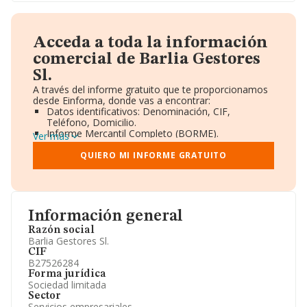
Acceda a toda la información
comercial de Barlia Gestores
Sl.
A través del informe gratuito que te proporcionamos
desde Einforma, donde vas a encontrar:
Datos identificativos: Denominación, CIF,
Teléfono, Domicilio.
Informe Mercantil Completo (BORME).
Ver más
Gráficos de Evolución Ventas y Empleados.
Consejo de Administración y Administradores.
QUIERO MI INFORME GRATUITO
Directivos y Ejecutivos.
Accionistas.
Participaciones y Vinculaciones en otras empresas.
Artículos de prensa publicados sobre la empresa.
Información oficial y registral complementaria.
Información general
Razón social
Barlia Gestores Sl.
CIF
B27526284
Forma jurídica
Sociedad limitada
Sector
Servicios empresariales