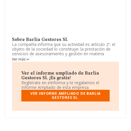
Sobre Barlia Gestores Sl.
La compañía informa que su actividad es artículo 2º. el
objeto de la sociedad lo constituye: la prestación de
servicios de asesoramiento y gestión en materia
contable, fiscal y administrativa para empresas,
Ver más
profesionales y particulares, incluyendo la llevanza de
contabilidades, preparación y presentación de
impuestos, elaboración de info. La sociedad está
Ver el informe ampliado de Barlia
registrada como Sociedad Limitada. Su CNAE
Gestores Sl. ¡Es gratis!
corresponde a 6920 con código 'Actividades de
Regístrate en eInforma y te regalamos el
contabilidad, teneduría de libros, auditoría y asesoría
Informe Ampliado de esta empresa.
fiscal'. La compañía no tiene actividad en mercados
VER INFORME AMPLIADO DE BARLIA
exteriores.
GESTORES SL.
La sociedad
Barlia Gestores S.L
, con CIF B27526284,
tiene su domicilio social establecido en Avenida
Maritima núm. 25 Loc 10 12, (38683), en el municipio de
Santiago Del Teide, en Santa Cruz De Tenerife, Islas
Canarias.