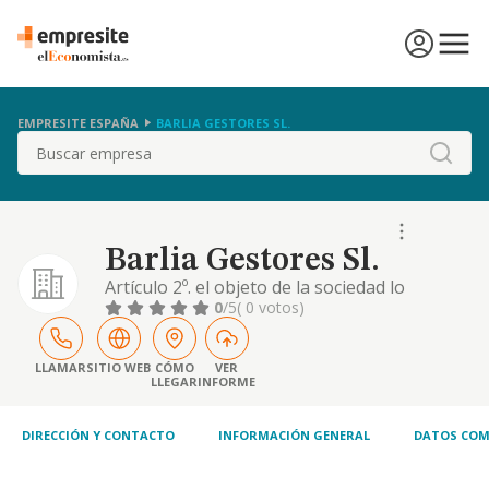
EMPRESITE ESPAÑA
BARLIA GESTORES SL.
Buscar
Barlia Gestores Sl.
Artículo 2º. el objeto de la sociedad lo
constituye: la prestación de servicios de
0
/5
( 0 votos)
asesoramiento y gestión en materia
contable, fiscal y administrativa para
empresas, profesionales y particulares,
LLAMAR
SITIO WEB
CÓMO
VER
LLEGAR
INFORME
incluyendo la llevanza de contabilidades,
preparación y presentación de impuestos,
elaboración de info
DIRECCIÓN Y CONTACTO
INFORMACIÓN GENERAL
DATOS COM